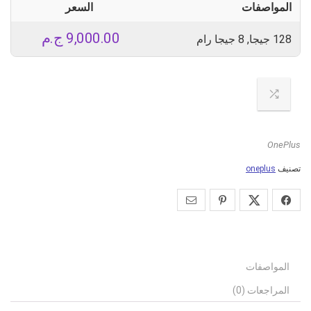
المواصفات
السعر
9,000.00
ج.م
128 جيجا, 8 جيجا رام
OnePlus
تصنيف
oneplus
المواصفات
المراجعات (0)