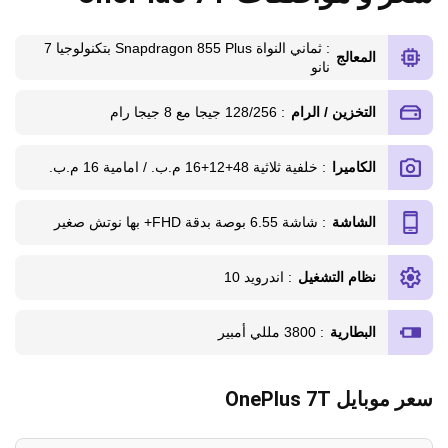
: ثماني النواة Snapdragon 855 Plus بتكنولوجيا 7
المعالج
نانو
التخزين / الرام
: 128/256 جيجا مع 8 جيجا رام
الكاميرا
: خلفية ثلاثية 48+12+16 م.ب. / امامية 16 م.ب.
الشاشة
: شاشة 6.55 بوصة بدقة FHD+ بها نوتش صغير
نظام التشغيل
: اندرويد 10
البطارية
: 3800 مللي أمبير
سعر موبايل OnePlus 7T