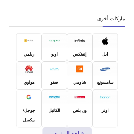
ماركات أخرى
ابل
إنفنكس
اوبو
ريلمي
سامسونج
شاومي
فيفو
هواوي
اونر
ون بلص
الكاتيل
جوجل/
بيكسل
شاهد المزيد...