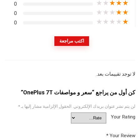
★
★
★
★
★
0
★
★
★
★
★
0
★
★
★
★
★
0
اكتب مراجعة
لا توجد تقييمات بعد.
كن أول من يراجع “سعر و مواصفات OnePlus 7T”
لن يتم نشر عنوان بريدك الإلكتروني.
الحقول الإلزامية مشار إليها بـ
*
Your Rating
*
Your Review