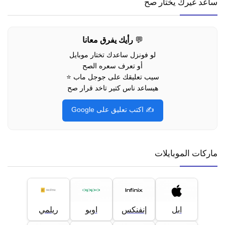
ساعد غيرك يختار صح
💬
رأيك يفرق معانا
لو فونزل ساعدك تختار موبايل
أو تعرف سعره الصح
سيب تعليقك على جوجل ماب ⭐
هيساعد ناس كتير تاخد قرار صح
✍️ اكتب تعليق على Google
ماركات الموبايلات
ابل
إنفنكس
اوبو
ريلمي