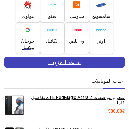
سامسونج
شاومي
فيفو
هواوي
اونر
ون بلص
الكاتيل
جوجل/
بيكسل
شاهد المزيد...
أحدث الموبايلات
سعر و مواصفات ZTE RedMagic Astra 2 تفاصيل
كاملة
580.00
€