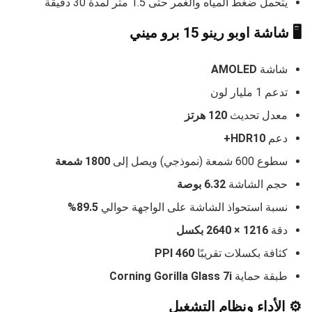
يتحمل ضغط المياه والغمر حتى 1.5 متر لمدة 30 دقيقة
🖥️ شاشة اوبو رينو 15 برو ميني
شاشة
AMOLED
تدعم 1 مليار لون
معدل تحديث
120 هرتز
دعم
HDR10+
سطوع 600 شمعة (نموذجي) ويصل إلى
1800 شمعة
حجم الشاشة
6.32 بوصة
نسبة استحواذ الشاشة على الواجهة حوالي
89.5%
دقة
1216 × 2640 بكسل
كثافة بكسلات تقريبًا
460 PPI
طبقة حماية
Corning Gorilla Glass 7i
⚙️ الأداء ونظام التشغيل