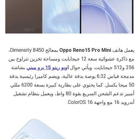
يعمل هاتف
Oppo Reno15 Pro Mini
بمعالج Dimensity 8450،
مع ذاكرة عشوائية سعة 12 جيجابايت ومساحة تخزين تتراوح بين
256 و512 جيجابايت. ويأتي جوال
ا
وبو رينو 15 برو ميني
بشاشة
مدمجة قياس 6.32 بوصة بدقة عالية، ويضم كاميرا رئيسية بدقة
50 ميجا بكسل. كما يحتوي على بطارية كبيرة بسعة 6200 مللي
أمبير تدعم الشحن السريع بقوة 80 واط، ويعمل بنظام تشغيل
أندرويد 16 مع واجهة ColorOS 16.