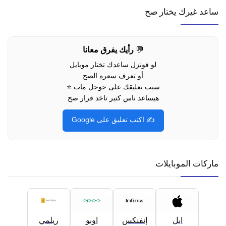
ساعد غيرك يختار صح
💬
رأيك يفرق معانا
لو فونزل ساعدك تختار موبايل
أو تعرف سعره الصح
سيب تعليقك على جوجل ماب ⭐
هيساعد ناس كتير تاخد قرار صح
✍️ اكتب تعليق على Google
ماركات الموبايلات
ابل
إنفنكس
اوبو
ريلمي