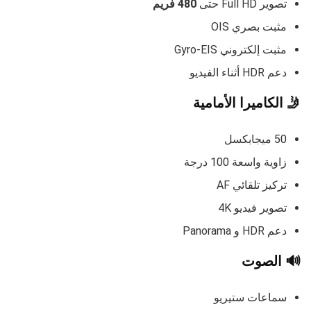
تصوير Full HD حتى
480 فريم
مثبت بصري OIS
مثبت إلكتروني Gyro-EIS
دعم HDR أثناء الفيديو
🤳 الكاميرا الأمامية
50 ميجابكسل
زاوية واسعة 100 درجة
تركيز تلقائي AF
تصوير فيديو 4K
دعم HDR و Panorama
🔊 الصوت
سماعات ستيريو