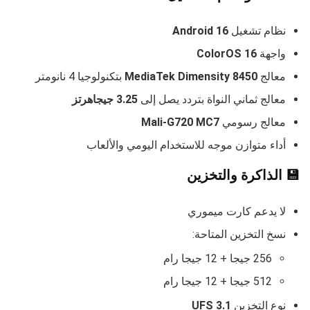
نظام تشغيل
Android 16
واجهة
ColorOS 16
معالج
MediaTek Dimensity 8450
بتكنولوجيا 4 نانومتر
معالج ثماني النواة بتردد يصل إلى
3.25 جيجاهرتز
معالج رسومي
Mali-G720 MC7
أداء متوازن موجه للاستخدام اليومي والألعاب
💾 الذاكرة والتخزين
لا يدعم كارت ميموري
نسخ التخزين المتاحة:
256 جيجا + 12 جيجا رام
512 جيجا + 12 جيجا رام
نوع التخزين
UFS 3.1