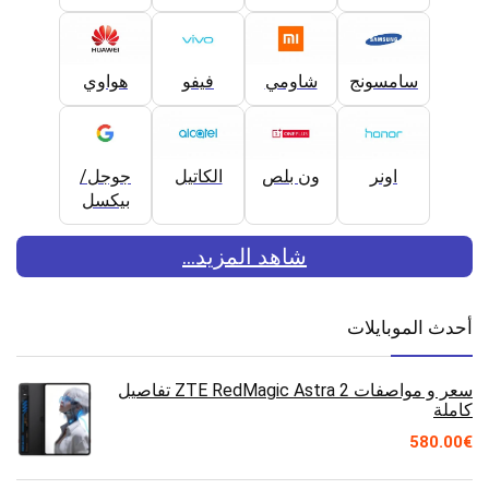
سامسونج
شاومي
فيفو
هواوي
اونر
ون بلص
الكاتيل
جوجل/
بيكسل
شاهد المزيد...
أحدث الموبايلات
سعر و مواصفات ZTE RedMagic Astra 2 تفاصيل
كاملة
580.00
€