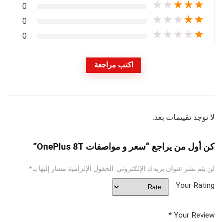
★
★
★
★
★
0
★
★
★
★
★
0
★
★
★
★
★
0
اكتب مراجعة
لا توجد تقييمات بعد.
كن أول من يراجع “سعر و مواصفات OnePlus 8T”
لن يتم نشر عنوان بريدك الإلكتروني.
الحقول الإلزامية مشار إليها بـ
*
Your Rating
*
Your Review