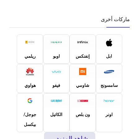
ماركات أخرى
ابل
إنفنكس
اوبو
ريلمي
سامسونج
شاومي
فيفو
هواوي
اونر
ون بلص
الكاتيل
جوجل/
بيكسل
شاهد المزيد...