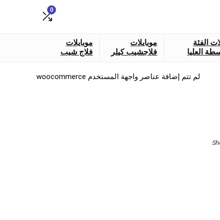
0
ات الفئة
موبايلات
موبايلات
طة العليا
فلاجشيب كيلر
فلاج شيب
لم تتم إضافة عناصر واجهة المستخدم woocommerce
Sorted
Sh
by
latest