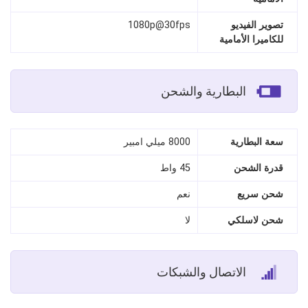
تصوير الفيديو
1080p@30fps
للكاميرا الأمامية
البطارية والشحن
سعة البطارية
8000 ميلي امبير
قدرة الشحن
45 واط
شحن سريع
نعم
شحن لاسلكي
لا
الاتصال والشبكات