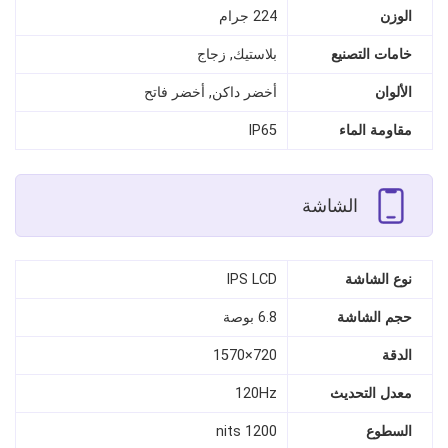
الوزن
224 جرام
خامات التصنيع
بلاستيك, زجاج
الألوان
أخضر داكن, أخضر فاتح
مقاومة الماء
IP65
الشاشة
نوع الشاشة
IPS LCD
حجم الشاشة
6.8 بوصة
الدقة
720×1570
معدل التحديث
120Hz
السطوع
1200 nits