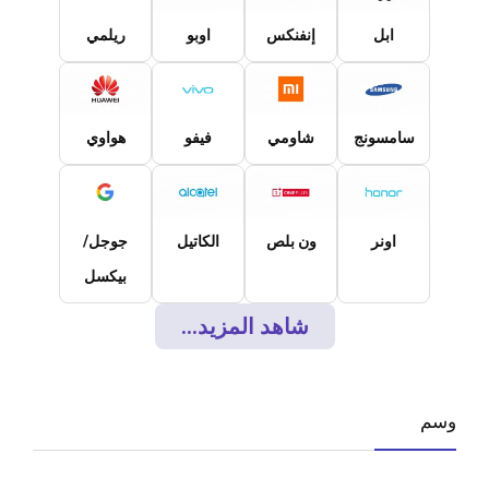
ابل
إنفنكس
اوبو
ريلمي
سامسونج
شاومي
فيفو
هواوي
اونر
ون بلص
الكاتيل
جوجل/
بيكسل
شاهد المزيد...
وسم