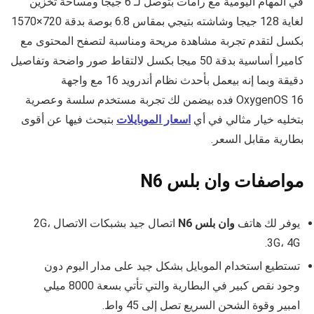
في المهام اليومية مع رامات بتوصل لـ 6 جيجا ومساحة تخزين
لغاية 128 جيجا وشاشته بتيجي بمقاس 6.8 بوصة بدقة 720×1570
بكسل لتقدم تجربة مشاهدة مريحة ومناسبة لتصفح المحتوى مع
كاميرا أساسية بدقة 50 ميجا بكسل لالتقاط صور واضحة وتفاصيل
دقيقة وبما إنه بيعمل بأحدث نظام أندرويد 16 مع واجهة
OxygenOS 16 فده بيضمن لك تجربة مستخدم سلسة وعصرية
بتخليه خيار مثالي في أي
اسعار الموبايلات
بتبحث فيها عن أقوى
بطارية مقابل السعر.
مواصفات وان بلس N6
يوفر لك هاتف
وان بلس N6
اتصال جيد بشبكات الاتصال 2G،
3G، 4G.
تستطيع استخدام الموبايل بشكل جيد على مدار اليوم دون
وجود نقص كبير في البطارية والتي تأتي بسعة 8000 ميلي
امبير وقوة الشحن السريع تصل إلى 45 واط.