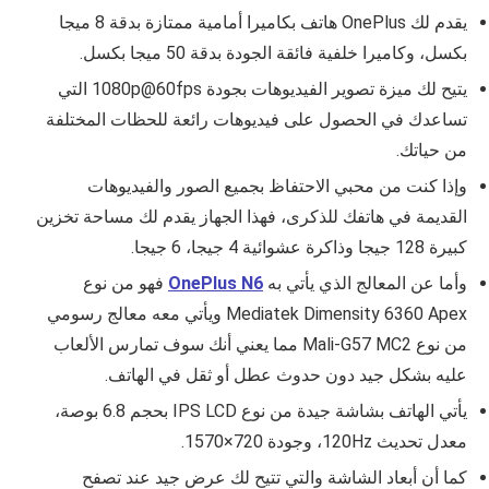
يقدم لك OnePlus هاتف بكاميرا أمامية ممتازة بدقة 8 ميجا
بكسل، وكاميرا خلفية فائقة الجودة بدقة 50 ميجا بكسل.
يتيح لك ميزة تصوير الفيديوهات بجودة 1080p@60fps التي
تساعدك في الحصول على فيديوهات رائعة للحظات المختلفة
من حياتك.
وإذا كنت من محبي الاحتفاظ بجميع الصور والفيديوهات
القديمة في هاتفك للذكرى، فهذا الجهاز يقدم لك مساحة تخزين
كبيرة 128 جيجا وذاكرة عشوائية 4 جيجا، 6 جيجا.
وأما عن المعالج الذي يأتي به
OnePlus N6
فهو من نوع
Mediatek Dimensity 6360 Apex ويأتي معه معالج رسومي
من نوع Mali-G57 MC2 مما يعني أنك سوف تمارس الألعاب
عليه بشكل جيد دون حدوث عطل أو ثقل في الهاتف.
يأتي الهاتف بشاشة جيدة من نوع IPS LCD بحجم 6.8 بوصة،
معدل تحديث 120Hz، وجودة 720×1570.
كما أن أبعاد الشاشة والتي تتيح لك عرض جيد عند تصفح