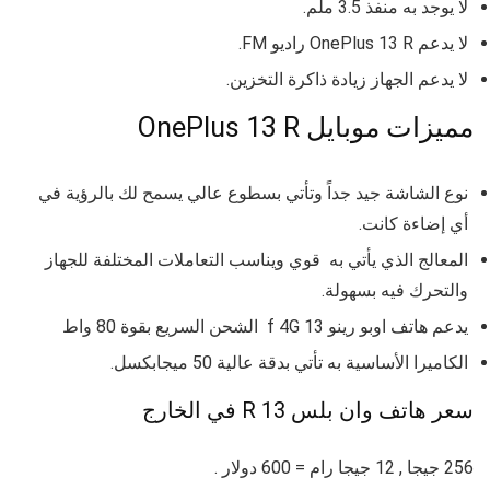
لا يوجد به منفذ 3.5 ملم.
لا يدعم OnePlus 13 R راديو FM.
لا يدعم الجهاز زيادة ذاكرة التخزين.
مميزات موبايل OnePlus 13 R
نوع الشاشة جيد جداً وتأتي بسطوع عالي يسمح لك بالرؤية في
أي إضاءة كانت.
المعالج الذي يأتي به قوي ويناسب التعاملات المختلفة للجهاز
والتحرك فيه بسهولة.
يدعم هاتف اوبو رينو 13 f 4G الشحن السريع بقوة 80 واط
الكاميرا الأساسية به تأتي بدقة عالية 50 ميجابكسل.
سعر هاتف وان بلس 13 R في الخارج
256 جيجا , 12 جيجا رام = 600 دولار .