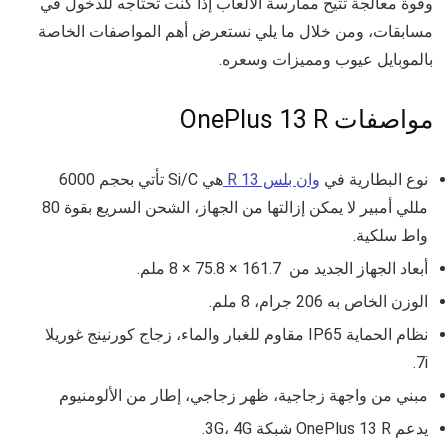
وقوة معالجة تتيح ممارسة الألعاب إذا كنت تحتاجه للدخول في
مسابقات، ومن خلال ما يلي نستعرض أهم المواصفات الخاصة
بالموبايل عيوب ومميزات وسعره.
مواصفات OnePlus 13 R
نوع البطارية في
وان بلس 13 R
هي
Si/C
تأتي بحجم 6000
مللي أمبير لا يمكن إزالتها من الجهاز، الشحن السريع بقوة 80
واط سلكية.
أبعاد الجهاز الجديد من 161.7 × 75.8 × 8 ملم.
الوزن الخاص به 206 جرام،
8
ملم.
نظام الحماية
IP65
مقاوم للغبار والماء،
زجاج كورنينج غوريلا
.
7i
مبني من
واجهة زجاجية، ظهر زجاجي، إطار من الألومنيوم
يدعم OnePlus 13 R شبكة 3G، 4G.