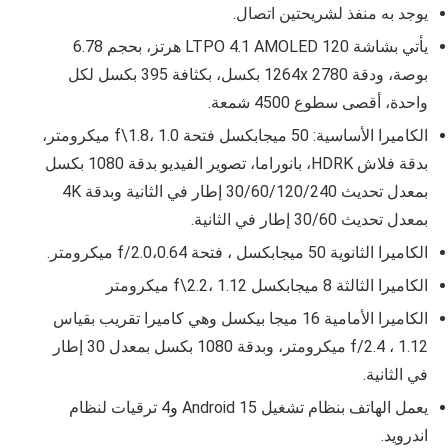
يوجد به منفذ لشريحتين اتصال.
يأتي بشاشة
LTPO 4.1 AMOLED
120 هرتز، بحجم 6.78
بوصة، ودقة
1264x 2780
بكسل، بكثافة 395 بكسل لكل
واحدة، أقصى سطوع 4500 شمعة.
الكاميرا الأساسية: 50 ميجابكسل فتحة f\1.8، 1.0 ميكرومتر،
بدقة فلاش HDRK، بانوراما،
تصوير الفيديو بدقة 1080 بكسل
بمعدل تحديث 30/60/120/240 إطار في الثانية وبدقة 4K
بمعدل تحديث 30/60 إطار في الثانية
.
الكاميرا الثانوية 50 ميجابكسل ، فتحة f/2.0،0.64 ميكرومتر.
الكاميرا الثالثة 8 ميجابكسل f\2.2، 1.12 ميكرومتر
الكاميرا الأمامية
16 ميجا بيكسل وهي كاميرا تقريب بقياس
f/2.4 ، 1.12 ميكرومتر، وبدقة 1080 بكسل بمعدل 30 إطار
في الثانية.
يعمل الهاتف بنظام تشغيل Android 15 و4 ترقيات لنظام
اندرويد.