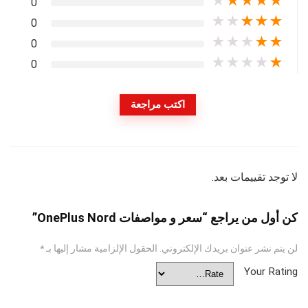
★
★
★
★
★
0
★
★
★
★
★
0
★
★
★
★
★
0
★
★
★
★
★
0
اكتب مراجعة
لا توجد تقييمات بعد.
كن أول من يراجع “سعر و مواصفات OnePlus Nord”
لن يتم نشر عنوان بريدك الإلكتروني.
الحقول الإلزامية مشار إليها بـ
*
Your Rating