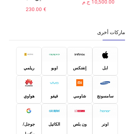
10,500.00
ج.م
230.00
€
ماركات أخرى
ابل
إنفنكس
اوبو
ريلمي
سامسونج
شاومي
فيفو
هواوي
اونر
ون بلص
الكاتيل
جوجل/
بيكسل