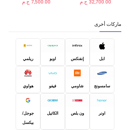
32,700.00
ج.م
7,500.00
ج.م
ماركات أخرى
ابل
إنفنكس
اوبو
ريلمي
سامسونج
شاومي
فيفو
هواوي
اونر
ون بلص
الكاتيل
جوجل/
بيكسل