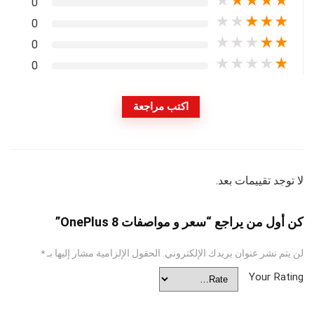
★
★
★
★
★
0
★
★
★
★
★
0
★
★
★
★
★
0
★
★
★
★
★
0
اكتب مراجعة
لا توجد تقييمات بعد.
كن أول من يراجع “سعر و مواصفات OnePlus 8”
لن يتم نشر عنوان بريدك الإلكتروني.
الحقول الإلزامية مشار إليها بـ
*
Your Rating