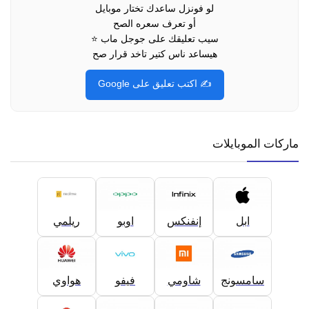
لو فونزل ساعدك تختار موبايل
أو تعرف سعره الصح
سيب تعليقك على جوجل ماب ⭐
هيساعد ناس كتير تاخد قرار صح
✍️ اكتب تعليق على Google
ماركات الموبايلات
ابل
إنفنكس
اوبو
ريلمي
سامسونج
شاومي
فيفو
هواوي