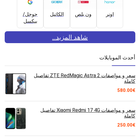
اونر
ون بلص
الكاتيل
جوجل/
بيكسل
شاهد المزيد...
أحدث الموبايلات
سعر و مواصفات ZTE RedMagic Astra 2 تفاصيل
كاملة
580.00
€
سعر و مواصفات Xiaomi Redmi 17 4G تفاصيل
كاملة
250.00
€