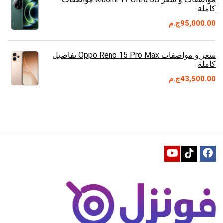
كاملة
95,000.00
ج.م
سعر و مواصفات Oppo Reno 15 Pro Max تفاصيل
كاملة
43,500.00
ج.م