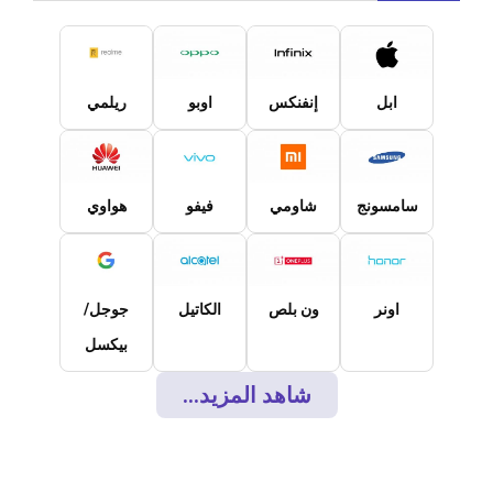
ابل
إنفنكس
اوبو
ريلمي
سامسونج
شاومي
فيفو
هواوي
اونر
ون بلص
الكاتيل
جوجل/
بيكسل
شاهد المزيد...