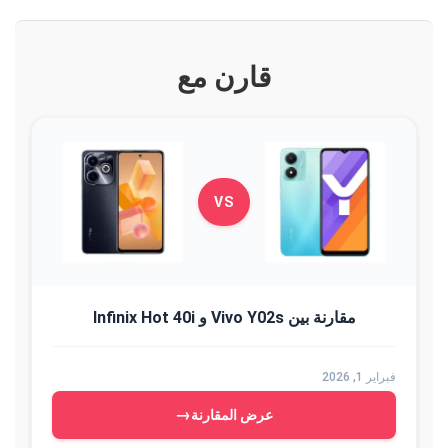
قارن مع
VS
مقارنة بين Vivo Y02s و Infinix Hot 40i
فبراير 1, 2026
→
عرض المقارنة