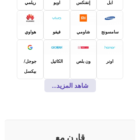
ابل
إنفنكس
اوبو
ريلمي
سامسونج
شاومي
فيفو
هواوي
اونر
ون بلص
الكاتيل
جوجل/
بيكسل
شاهد المزيد...
قارن مع