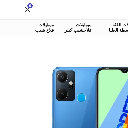
0
ات الفئة
موبايلات
موبايلات
طة العليا
فلاجشيب كيلر
فلاج شيب