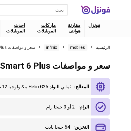
البحث
عن:
فونزل
مقارنة
ماركات
احدث
هواتف
الموبايلات
الموبايلات
الرئيسية
mobiles
infinix
سعر و مواصفات Infinix Smart 6 Plus
سعر و مواصفات Infinix Smart 6 Plus
المعالج:
ثماني النواة Helio G25 بتكنولوجيا 12 نانو
الرام:
2 أو 3 جيجا رام
التخزين:
64 جيجا بايت