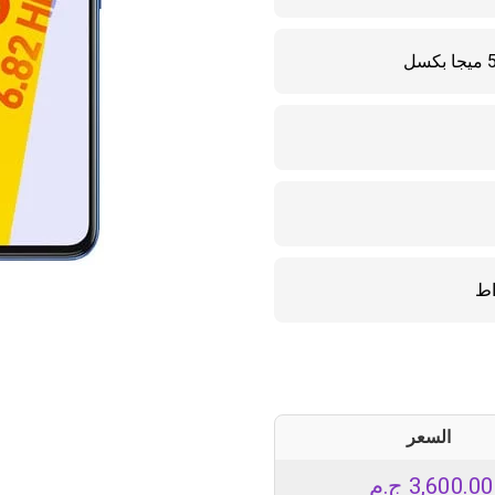
السعر
3,600.00
ج.م