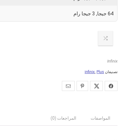
64 جيجا, 3 جيجا رام
Infinix
تصنيفان
Plus
,
infinix
المواصفات
المراجعات (0)