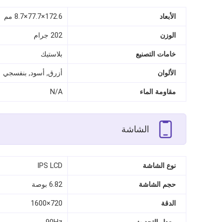
الأبعاد
172.6×77.7×8.7 مم
الوزن
202 جرام
خامات التصنيع
بلاستيك
الألوان
أزرق, أسود, بنفسجي
مقاومة الماء
N/A
الشاشة
نوع الشاشة
IPS LCD
حجم الشاشة
6.82 بوصة
الدقة
720×1600