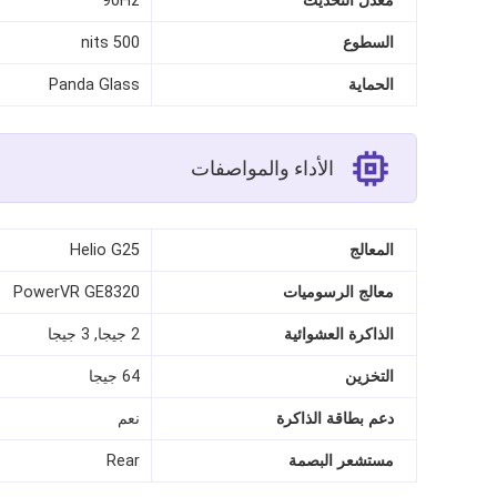
معدل التحديث
90Hz
السطوع
500 nits
الحماية
Panda Glass
الأداء والمواصفات
المعالج
Helio G25
معالج الرسوميات
PowerVR GE8320
الذاكرة العشوائية
2 جيجا, 3 جيجا
التخزين
64 جيجا
دعم بطاقة الذاكرة
نعم
مستشعر البصمة
Rear