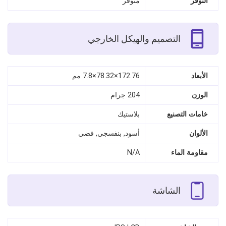
التوفر
متوفر
التصميم والهيكل الخارجي
الأبعاد
172.76×78.32×7.8 مم
الوزن
204 جرام
خامات التصنيع
بلاستيك
الألوان
أسود, بنفسجي, فضي
مقاومة الماء
N/A
الشاشة