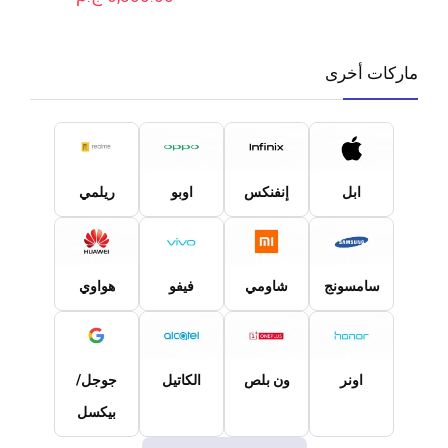
ماركات أخرى
ابل
إنفنكس
اوبو
ريلمي
سامسونج
شاومي
فيفو
هواوي
اونر
ون بلص
الكاتيل
جوجل/
بيكسل