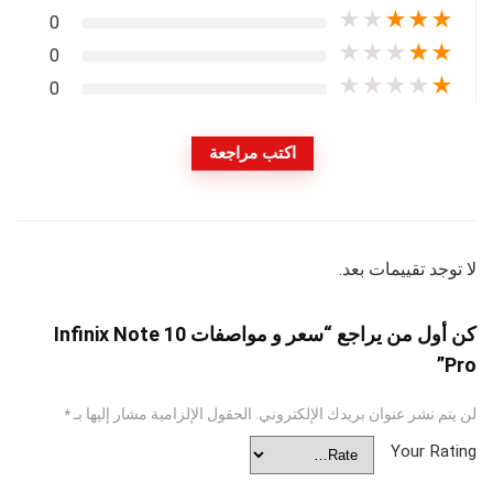
★
★
★
★
★
0
★
★
★
★
★
0
★
★
★
★
★
0
اكتب مراجعة
لا توجد تقييمات بعد.
كن أول من يراجع “سعر و مواصفات Infinix Note 10
Pro”
لن يتم نشر عنوان بريدك الإلكتروني.
الحقول الإلزامية مشار إليها بـ
*
Your Rating