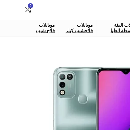
0
ات الفئة
موبايلات
موبايلات
طة العليا
فلاجشيب كيلر
فلاج شيب