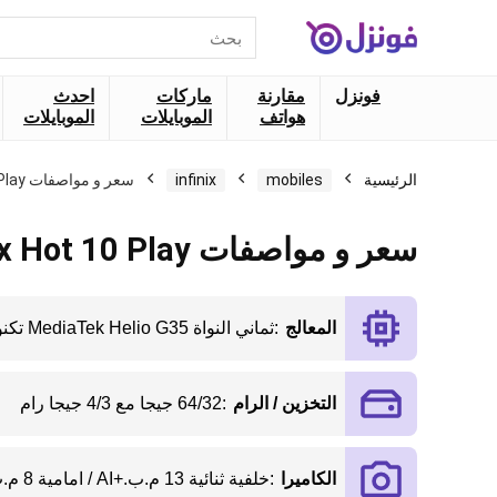
البحث
عن:
فونزل
مقارنة
ماركات
احدث
هواتف
الموبايلات
الموبايلات
الرئيسية
mobiles
infinix
سعر و مواصفات Infinix Hot 10 Play
سعر و مواصفات Infinix Hot 10 Play
المعالج
:
ثماني النواة MediaTek Helio G35 تكنولوجيا 12 نانو
التخزين / الرام
:
64/32 جيجا مع 4/3 جيجا رام
الكاميرا
:
خلفية ثنائية 13 م.ب.+AI / امامية 8 م.ب.