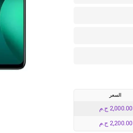
السعر
2,000.00
ج.م
2,200.00
ج.م