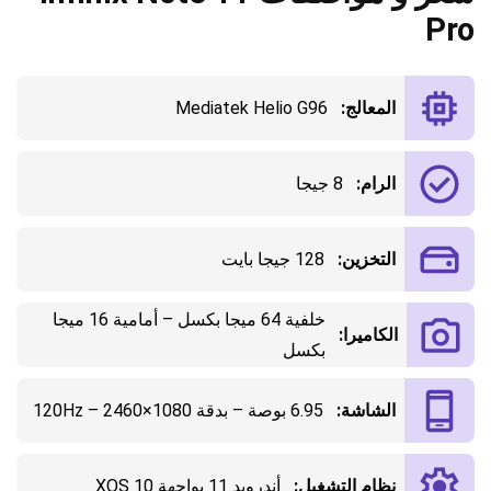
Pro
المعالج:
Mediatek Helio G96
الرام:
8 جيجا
التخزين:
128 جيجا بايت
خلفية 64 ميجا بكسل – أمامية 16 ميجا
الكاميرا:
بكسل
الشاشة:
6.95 بوصة – بدقة 1080×2460 – 120Hz
نظام التشغيل:
أندرويد 11 بواجهة XOS 10