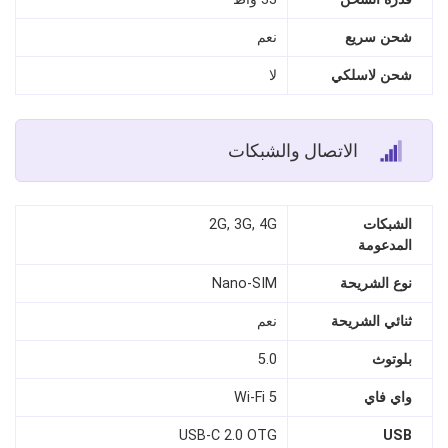
شحن سريع
نعم
شحن لاسلكي
لا
الاتصال والشبكات
الشبكات
2G, 3G, 4G
المدعومة
نوع الشريحة
Nano‑SIM
ثنائي الشريحة
نعم
بلوتوث
5.0
واي فاي
Wi‑Fi 5
USB‑C 2.0 OTG
USB