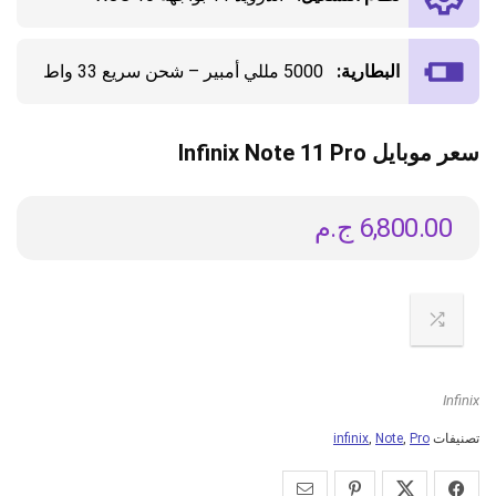
البطارية:
5000 مللي أمبير – شحن سريع 33 واط
سعر موبايل Infinix Note 11 Pro
6,800.00
ج.م
Infinix
تصنيفات
Pro
,
Note
,
infinix