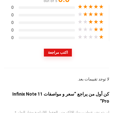
out of 5
★
★
★
★
★
0
★
★
★
★
★
0
★
★
★
★
★
0
★
★
★
★
★
0
★
★
★
★
★
0
اكتب مراجعة
لا توجد تقييمات بعد.
كن أول من يراجع “سعر و مواصفات Infinix Note 11
Pro”
لن يتم نشر عنوان بريدك الإلكتروني.
الحقول الإلزامية مشار إليها بـ
*