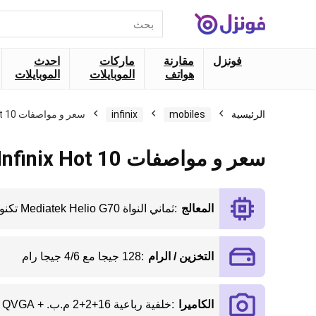
البحث
عن:
فونزل
مقارنة
ماركات
احدث
هواتف
الموبايلات
الموبايلات
الرئيسية
mobiles
infinix
سعر و مواصفات Infinix Hot 10
سعر و مواصفات Infinix Hot 10
المعالج
:
ثماني النواة Mediatek Helio G70 تكنولوجيا 12 نانو
التخزين / الرام
:
128 جيجا مع 4/6 جيجا رام
الكاميرا
:
خلفية رباعية 16+2+2 م.ب. + QVGA / امامية 8 م.ب.