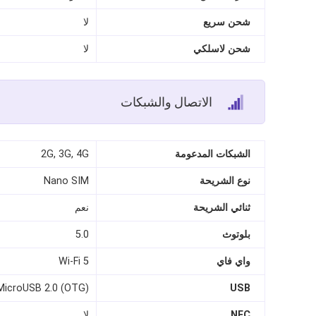
شحن سريع
لا
شحن لاسلكي
لا
الاتصال والشبكات
الشبكات المدعومة
2G, 3G, 4G
نوع الشريحة
Nano SIM
ثنائي الشريحة
نعم
بلوتوث
5.0
واي فاي
Wi-Fi 5
MicroUSB 2.0 (OTG)
USB
NFC
لا