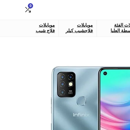
0
ات الفئة
موبايلات
موبايلات
طة العليا
فلاجشيب كيلر
فلاج شيب