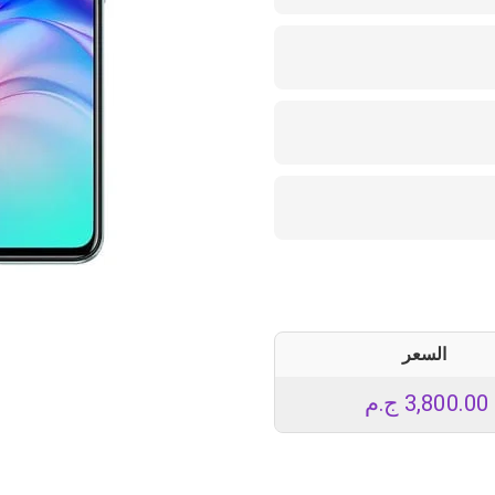
السعر
3,800.00
ج.م