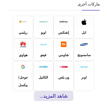
ماركات أخرى
ابل
إنفنكس
اوبو
ريلمي
سامسونج
شاومي
فيفو
هواوي
اونر
ون بلص
الكاتيل
جوجل/
بيكسل
شاهد المزيد...