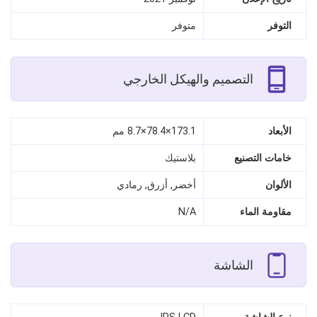
التوفر
متوفر
التصميم والهيكل الخارجي
الأبعاد
173.1×78.4×8.7 مم
خامات التصنيع
بلاستيك
الألوان
أخضر, أزرق, رمادي
مقاومة الماء
N/A
الشاشة