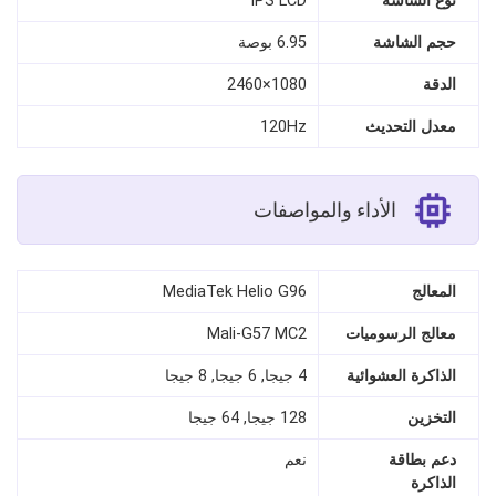
نوع الشاشة
IPS LCD
حجم الشاشة
6.95 بوصة
الدقة
1080×2460
معدل التحديث
120Hz
الأداء والمواصفات
المعالج
MediaTek Helio G96
معالج الرسوميات
Mali-G57 MC2
الذاكرة العشوائية
4 جيجا, 6 جيجا, 8 جيجا
التخزين
128 جيجا, 64 جيجا
دعم بطاقة
نعم
الذاكرة