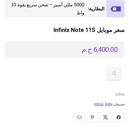
5000 مللي أمبير – شحن سريع بقوة 33
البطارية:
واط
سعر موبايل Infinix Note 11S
6,400.00
ج.م
Infinix
تصنيفان
Note
,
infinix