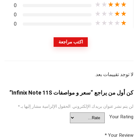
★
★
★
★
★
0
★
★
★
★
★
0
★
★
★
★
★
0
اكتب مراجعة
لا توجد تقييمات بعد.
كن أول من يراجع “سعر و مواصفات Infinix Note 11S”
لن يتم نشر عنوان بريدك الإلكتروني.
الحقول الإلزامية مشار إليها بـ
*
Your Rating
*
Your Review