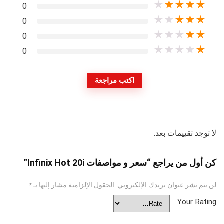
★
★
★
★
★
0
★
★
★
★
★
0
★
★
★
★
★
0
★
★
★
★
★
0
اكتب مراجعة
لا توجد تقييمات بعد.
كن أول من يراجع “سعر و مواصفات Infinix Hot 20i”
لن يتم نشر عنوان بريدك الإلكتروني.
الحقول الإلزامية مشار إليها بـ
*
Your Rating