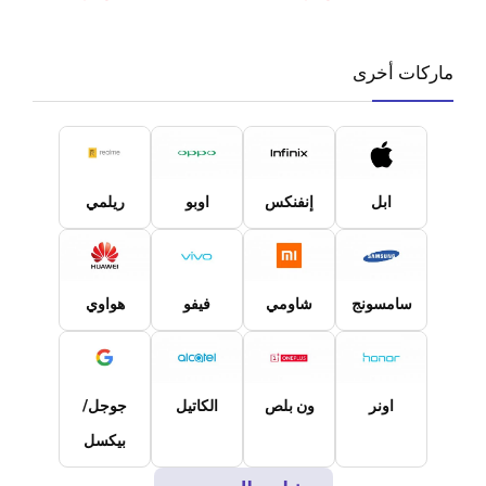
ماركات أخرى
ابل
إنفنكس
اوبو
ريلمي
سامسونج
شاومي
فيفو
هواوي
اونر
ون بلص
الكاتيل
جوجل/
بيكسل