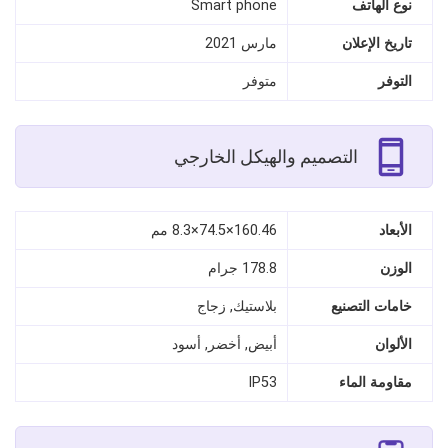
نوع الهاتف
Smart phone
تاريخ الإعلان
مارس 2021
التوفر
متوفر
التصميم والهيكل الخارجي
الأبعاد
160.46×74.5×8.3 مم
الوزن
178.8 جرام
خامات التصنيع
بلاستيك, زجاج
الألوان
أبيض, أخضر, أسود
مقاومة الماء
IP53