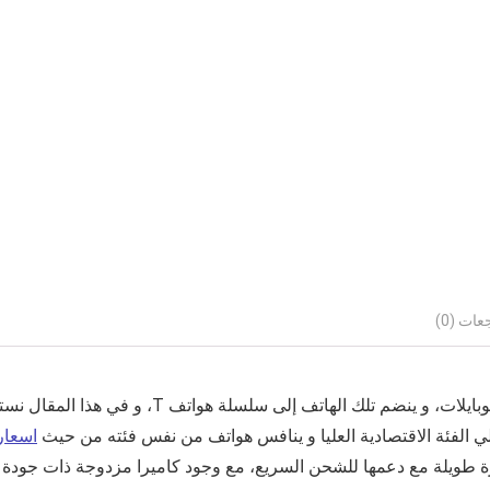
ات (0)
قامت ريلمي بالاعلان عن اصدارها لهاتف جديد في سوق
لي الفئة الاقتصادية العليا و ينافس هواتف من نفس فئته من حيث
اسعار 
ة ذات سعة عالية 6000 امبير تدوم لفترة طويلة مع دعمها للشحن السريع، مع وجود كاميرا 