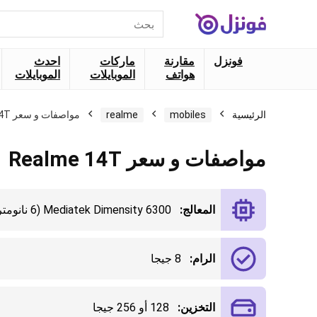
البحث
عن:
فونزل
مقارنة
ماركات
احدث
هواتف
الموبايلات
الموبايلات
الرئيسية
mobiles
realme
مواصفات و سعر Realme 14T
مواصفات و سعر Realme 14T
المعالج:
Mediatek Dimensity 6300 (6 نانومتر)
الرام:
8 جيجا
التخزين:
128 أو 256 جيجا