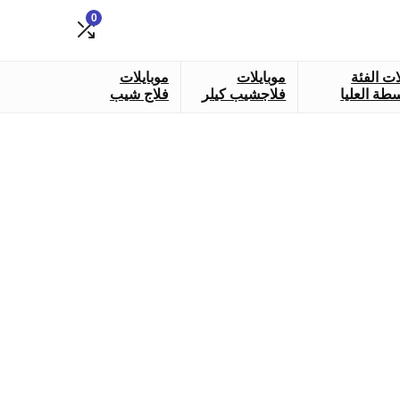
0
ات الفئة
موبايلات
موبايلات
طة العليا
فلاجشيب كيلر
فلاج شيب