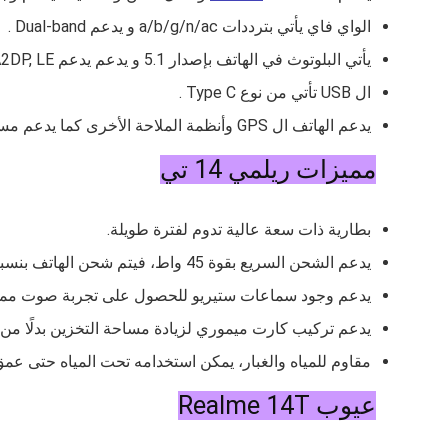
الواي فاي يأتي بترددات a/b/g/n/ac و يدعم Dual-band .
يأتي البلوتوث في الهاتف بإصدار 5.1 و يدعم يدعم A2DP, LE .
ال USB تأتي من نوع Type C .
يدعم الهاتف ال GPS وأنظمة الملاحة الأخرى كما يدعم مستشعرات أخرى مثل التسارع والقرب البوصلة والجيروسكوب.
مميزات ريلمي 14 تي
بطارية ذات سعة عالية تدوم لفترة طويلة.
يدعم الشحن السريع بقوة 45 واط، فيتم شحن الهاتف بنسبة 50% خلال نصف ساعة.
يدعم وجود سماعات ستيريو للحصول على تجربة صوت ممي
يدعم تركيب كارت ميموري لزيادة مساحة التخزين بدلًا من ال
مقاوم للمياه والغبار، يمكن استخدامه تحت المياه حتى عمق 2.5 متر
عيوب Realme 14T