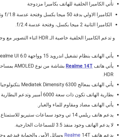
تأتي الكاميرا الخلفية للهاتف بكاميرا مزدوجة
الكاميرا الاولي بدقة 50 ميجا بكسل وفتحة عدسة
f/1.8
وت
الكاميرا الثانية 2 ميجا بكسل، وفتحة عدسة
f/2.4
.
و تدعم الكاميرا الخلفية خاصية الـ HDR اثناء التصوير مع وجود فلاش من نوع ليد و تدعم تصوير الفيديوهات بجودة 1080P..
يأتي الهاتف بنظام تشغيل اندرويد 15 وواجهة
ealme UI 6.0
يأتي هاتف
Realme 14T
بشاشة من نوع
AMOLED
بمساح
HDR.
يأتي الهاتف بمعالج Mediatek Dimensity 6300 بتكنولوجيا تصنيع 6 نانومتر ويدعم وجود معالج رسومي من نوع Mali-G57 MC2 وهو نفس المعالج المستخدم في
بطارية الهاتف تكون ذات سعة 6000 أمبير وتدعم البطارية الشحن السريع بقوة 45 واط.
يأتي الهاتف مضاد ومقاوم للماء والغبار.
يدعم هاتف ريلمي 14 تي وجود سماعات ستيريو للاستمتاع بأفضل تجربة صوت.
لا يدعم الهاتف وجود منفذ 3.5 للسماعات الخارجية.
يدعم هات
ف
14T
Realme
وسائل الأمن والحماية فيدعم وجود 