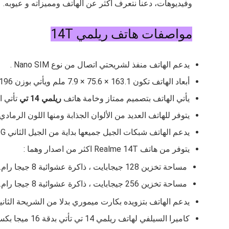
وفيديوهات، دعنا نتعرف أكثر عن الهاتف ومميزاته و عيوبه.
مواصفات هاتف ريلمي 14T
يدعم الهاتف منفذ لشريحتي اتصال من نوع
Nano SIM .
أبعاد الهاتف تكون
163.1 × 75.6 × 7.9
ملم ويأتي بوزن
196
يأتي الهاتف بتصميم ممتاز وخامة هاتف
ريلمي 14 تي
تأتي 
يتوفر للهاتف العديد من الألوان الجذابة ومنها اللون الرمادي 
يدعم الهاتف شبكات الجيل جميعها بداية من الجيل الثاني 2G الى الجيل الخامس 5G.
يتوفر من هاتف
Realme 14T اكثر من اصدار وهما :
مساحة تخزين 128 جيجابايت ، ذاكرة عشوائية 8 جيجا رام.
مساحة تخزين 256 جيجابايت ، ذاكرة عشوائية 8 جيجا رام.
يدعم الهاتف بتزويده بكارت ميموري بدلا من الشريحة الثاني
كاميرا السيلفي لهاتف ريلمي 14 تي تأتي بدقة 16 ميجا بكسل و فتحة عدسة