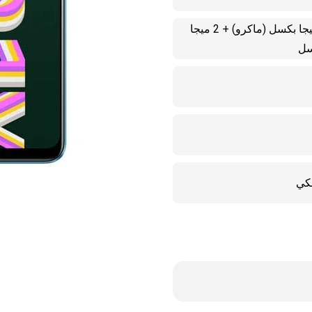
كاميرا خلفية ثلاثية 13 ميجا بكسل + 2 ميجا بكسل (ماكرو) + 2 ميجا