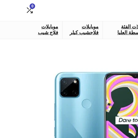
0
ات الفئة
موبايلات
موبايلات
طة العليا
فلاجشيب كيلر
فلاج شيب