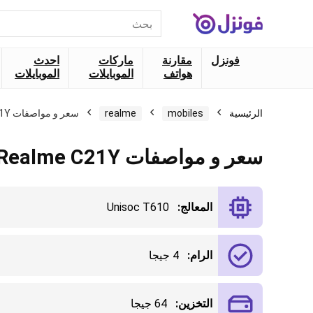
البحث
عن:
فونزل
مقارنة
ماركات
احدث
هواتف
الموبايلات
الموبايلات
الرئيسية
mobiles
realme
سعر و مواصفات Realme C21Y
سعر و مواصفات Realme C21Y
المعالج:
Unisoc T610
الرام:
4 جيجا
التخزين:
64 جيجا