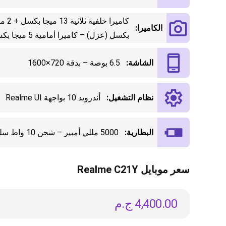
الكاميرا:
بكسل (عزل) – كاميرا أمامية 5 ميجا بكسل
الشاشة:
6.5 بوصة – بدقة 720×1600
نظام التشغيل:
أندرويد 10 بواجهة Realme UI
البطارية:
5000 مللي أمبير – شحن 10 واط سلكي
سعر موبايل Realme C21Y
4,400.00
ج.م