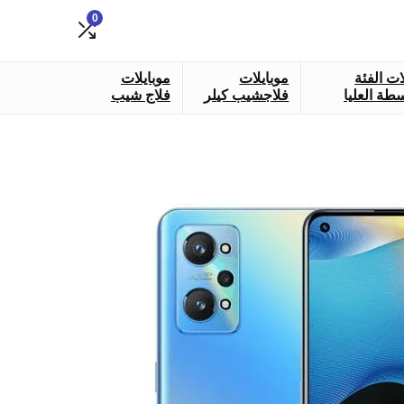
0
ات الفئة
موبايلات
موبايلات
طة العليا
فلاجشيب كيلر
فلاج شيب