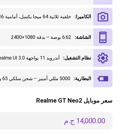
الكاميرا:
خلفية ثلاثية 64 ميجا بكسل، أمامية 16 ميجا بكسل
الشاشة:
6.62 بوصة – بدقة 1080×2400
نظام التشغيل:
أندرويد 11 بواجهة Realme UI 3.0 (قابل للتحديث لأندرويد 12)
البطارية:
5000 مللي أمبير – شحن سلكي 65 واط – لا يدعم الشحن اللاسلكي
سعر موبايل Realme GT Neo2
14,000.00
ج.م