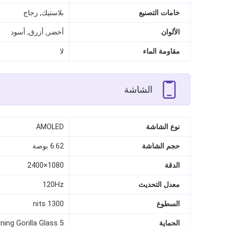
خامات التصنيع
بلاستيك, زجاج
الألوان
أخضر, أزرق, أسود
مقاومة الماء
لا
الشاشة
نوع الشاشة
AMOLED
حجم الشاشة
6.62 بوصة
الدقة
1080×2400
معدل التحديث
120Hz
السطوع
1300 nits
الحماية
ning Gorilla Glass 5