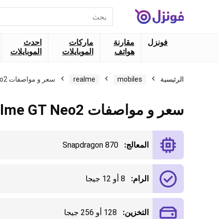
البحث
عن:
فونزل
مقارنة
ماركات
احدث
هواتف
الموبايلات
الموبايلات
الرئيسية
mobiles
realme
سعر و مواصفات Realme GT Neo2
سعر و مواصفات Realme GT Neo2
المعالج:
Snapdragon 870
الرام:
8 أو 12 جيجا
التخزين:
128 أو 256 جيجا