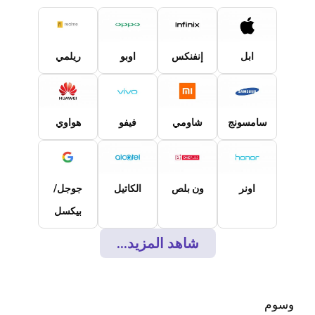
ابل
إنفنكس
اوبو
ريلمي
سامسونج
شاومي
فيفو
هواوي
اونر
ون بلص
الكاتيل
جوجل/
بيكسل
شاهد المزيد...
وسوم