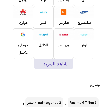
ابل
إنفنكس
اوبو
ريلمي
سامسونج
شاومي
فيفو
هواوي
اونر
ون بلص
الكاتيل
جوجل/
بيكسل
شاهد المزيد...
وسوم
,
,
Realme GT Neo 3
realme gt neo 3 - سعر