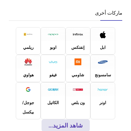
ماركات أخرى
ابل
إنفنكس
اوبو
ريلمي
سامسونج
شاومي
فيفو
هواوي
اونر
ون بلص
الكاتيل
جوجل/
بيكسل
شاهد المزيد...