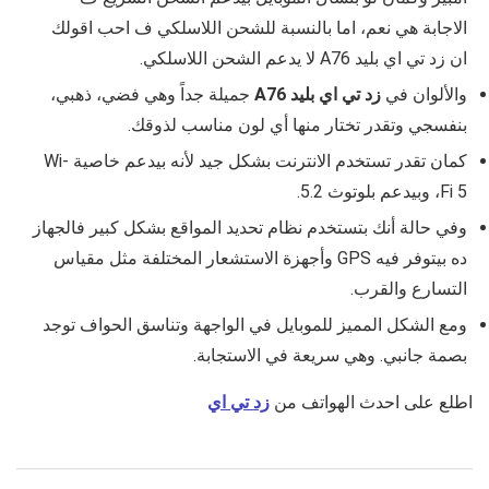
الاجابة هي نعم، اما بالنسبة للشحن اللاسلكي ف احب اقولك
ان زد تي اي بليد A76 لا يدعم الشحن اللاسلكي.
والألوان في
زد تي اي بليد A76
جميلة جداً وهي فضي، ذهبي،
بنفسجي وتقدر تختار منها أي لون مناسب لذوقك.
كمان تقدر تستخدم الانترنت بشكل جيد لأنه بيدعم خاصية Wi-
Fi 5، وبيدعم بلوتوث 5.2.
وفي حالة أنك بتستخدم نظام تحديد المواقع بشكل كبير فالجهاز
ده بيتوفر فيه GPS وأجهزة الاستشعار المختلفة مثل مقياس
التسارع والقرب.
ومع الشكل المميز للموبايل في الواجهة وتناسق الحواف توجد
بصمة جانبي. وهي سريعة في الاستجابة.
اطلع على احدث الهواتف من
زد تي اي