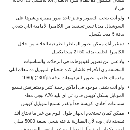
بتسأل التليفون ده بيقدم ميزة الاتصال اللا تلامسي ف الاجابة
هي لا.
ولو أنت بتحب التصوير وعايز تاخد صور مميزة ونشرها على
السوشيال ميديا تقدر تستفيد من الكاميرا الأمامية اللي بتيجي
بدقة 5 ميجا بكسل.
ده غير أنك ممكن تصور المناظر الطبيعية الخلابة من خلال
الكاميرا الخلفية بدقة 50+2 ميجا بكسل.
ولا غنى عن تصويرالفيديوهات في الرحلات والمناسبات
المختلفة زي الأفراح علشان كده هتحتاج الموبايل ده معاك اللي
بيقدملك خاصية تصوير الفيديوهات بدقة 1080p@30fps.
ولو أنت بتبقى موجود في أماكن زحمة كتير ومبتعرفش تسمع
الموبايل بشكل كويس فـ زد تي اي بليد A76 بيجي معاه
سماعات أحادي. كويسة جداً وتقدر تسمع الموبايل كويس.
ممكن كمان تستخدم الجهاز طول اليوم من غير ما تحتاج أنك
تشحنه تاني وده لأن البطارية بتاعته بتيجي بسعة 5000 ميلي
امبير وكمان لو بتسأل الموبايل بيدعم الشحن السريع ف