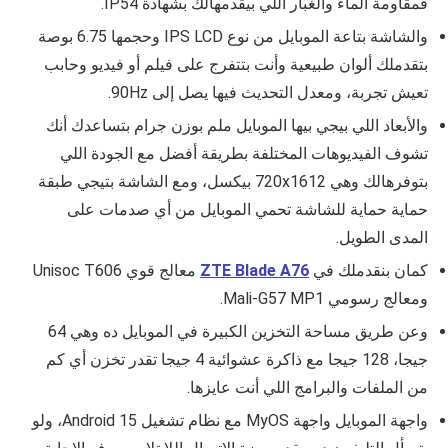
فمقاومة الماء والغبار اللي بيقدمهالك بشهادة
IP54.
والشاشة بتاعة الموبايل من نوع IPS LCD وحجمها 6.75 بوصة
بتقدملك ألوان طبيعية وأنت بتتفرج على فيلم أو فيديو وحابب
تعيش تجربة، ومعدل التحديث فيها يصل إلى 90Hz.
والأبعاد اللي بيجي بيها الموبايل ملم بوزن جرام بتساعدك أنك
تشوف الفيديوهات المختلفة بطريقة أفضل مع الجودة اللي
بتوفرهالك وهي 720x1612 بيكسل، ومع الشاشة بتيجي طبقة
حماية حماية للشاشة تحمي الموبايل من أي صدمات على
المدى الطويل.
كمان بنقدملك في
ZTE Blade A76
معالج قوي Unisoc T606
ومعالج رسومي Mali-G57 MP1.
وعن طريق مساحة التخزين الكبيرة في الموبايل ده وهي 64
جيجا، 128 جيجا مع ذاكرة عشوائية 4 جيجا تقدر تخزن أي كم
من الملفات والبرامج اللي أنت عايزها.
واجهة الموبايل واجهة MyOS مع نظام تشغيل Android 15، ولو