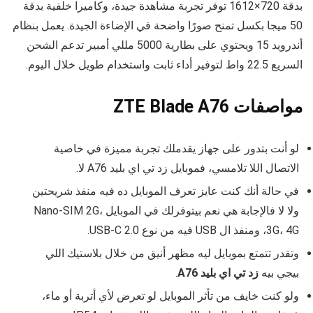
بدقة 720×1612 توفر تجربة مشاهدة جيدة، وكاميرا خلفية بدقة
50 ميجا بكسل تمنح صورًا واضحة في الإضاءة الجيدة. يعمل بنظام
أندرويد 15 ويحتوي على بطارية 5000 مللي أمبير تدعم الشحن
السريع 22.5 واط لتوفير أداء ثابت واستخدام طويل خلال اليوم.
مواصفات ZTE Blade A76
لو أنت بتدور على جهاز يقدملك تجربة مميزة في خاصية
الاتصال اللا تلامسي، فموبايل زد تي اي بليد A76 لا.
في حالة أنك كنت عايز تعرف الموبايل ده فيه منفذ شريحتين
ولا لا فالإجابة هي نعم بيتوفرلك في الموبايل Nano-SIM 2G،
3G، 4G، ومنفذ ال USB فيه من نوع USB-C 2.0.
وتقدر تتمتع بموبايل ليه مظهر أنيق من خلال بلاستيك اللي
بيجي بيه
زد تي اي بليد A76
.
ولو كنت خايف من تأثر الموبايل لو تعرض لأي أتربة أو ماء،