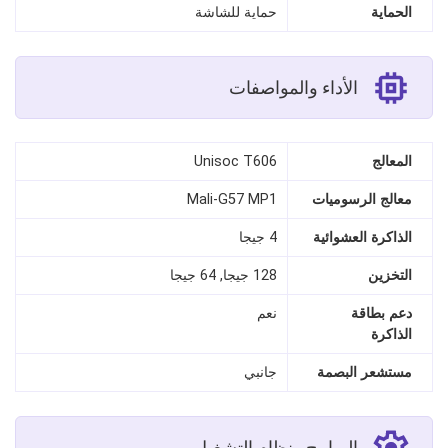
الحماية
حماية للشاشة
الأداء والمواصفات
المعالج
Unisoc T606
معالج الرسوميات
Mali-G57 MP1
الذاكرة العشوائية
4 جيجا
التخزين
128 جيجا, 64 جيجا
دعم بطاقة
نعم
الذاكرة
مستشعر البصمة
جانبي
البرامج ونظام التشغيل