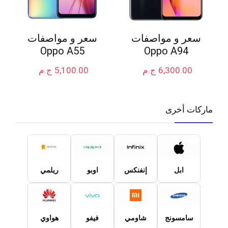
سعر و مواصفات
سعر و مواصفات
Oppo A55
Oppo A94
6,300.00
ج.م
5,100.00
ج.م
ماركات أخرى
ابل
إنفنكس
اوبو
ريلمي
سامسونج
شاومي
فيفو
هواوي