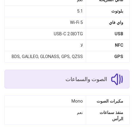
بلوتوث
5.1
واي فاي
Wi‑Fi 5
USB‑C 2.0|OTG
USB
NFC
لا
BDS, GALILEO, GLONASS, GPS, QZSS
GPS
الصوت والسماعات
مكبرات الصوت
Mono
منفذ سماعات
نعم
الرأس