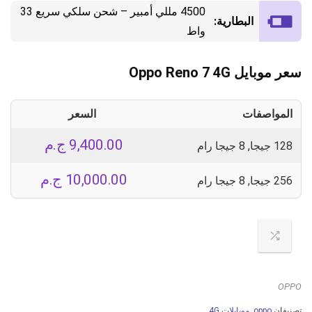
4500 مللي أمبير – شحن سلكي سريع 33
البطارية:
واط
سعر موبايل Oppo Reno 7 4G
المواصفات
السعر
9,400.00
ج.م
128 جيجا, 8 جيجا رام
10,000.00
ج.م
256 جيجا, 8 جيجا رام
OPPO
تصنيفان
oppo
,
موبايلات 4G