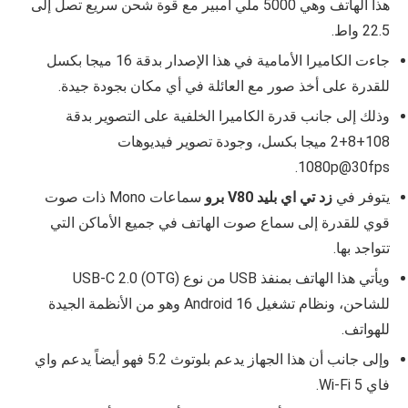
هذا الهاتف وهي
5000 ملي امبير
مع قوة شحن سريع تصل إلى
22.5 واط.
جاءت الكاميرا الأمامية في هذا الإصدار بدقة
16 ميجا بكسل
للقدرة على أخذ صور مع العائلة في أي مكان بجودة جيدة.
وذلك إلى جانب قدرة الكاميرا الخلفية على التصوير بدقة
108+8+2 ميجا بكسل
، وجودة تصوير فيديوهات
1080p@30fps.
يتوفر في
زد تي اي بليد V80 برو
سماعات
Mono
ذات صوت
قوي للقدرة إلى سماع صوت الهاتف في جميع الأماكن التي
تتواجد بها.
ويأتي هذا الهاتف بمنفذ USB من نوع USB‑C 2.0 (OTG)
للشاحن، ونظام تشغيل
Android 16
وهو من الأنظمة الجيدة
للهواتف.
وإلى جانب أن هذا الجهاز يدعم بلوتوث
5.2
فهو أيضاً يدعم واي
فاي
Wi‑Fi 5
.