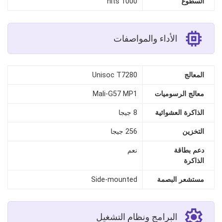
السطوع
1000 nits
الأداء والمواصفات
المعالج
Unisoc T7280
معالج الرسوميات
Mali-G57 MP1
الذاكرة العشوائية
8 جيجا
التخزين
256 جيجا
دعم بطاقة
نعم
الذاكرة
مستشعر البصمة
Side-mounted
البرامج ونظام التشغيل