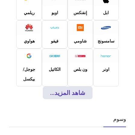
ابل
إنفنكس
اوبو
ريلمي
سامسونج
شاومي
فيفو
هواوي
اونر
ون بلص
الكاتيل
جوجل/
بيكسل
شاهد المزيد...
وسوم