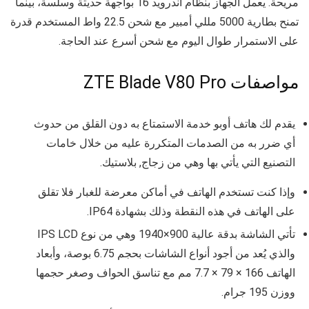
مريحة. يعمل الجهاز بنظام أندرويد 16 بواجهة حديثة وسلسة، بينما
تمنح بطارية 5000 مللي أمبير مع شحن 22.5 واط المستخدم قدرة
على الاستمرار طوال اليوم مع شحن أسرع عند الحاجة.
مواصفات ZTE Blade V80 Pro
يقدم لك هاتف أوبو خدمة الاستمتاع به دون القلق من حدوث
أي ضرر به من الصدمات المتكررة عليه من خلال خامات
التصنيع التي يأتي بها وهي من
زجاج, بلاستيك.
وإذا كنت تستخدم الهاتف في أماكن معرضة للغبار فلا تقلق
على الهاتف في هذه النقطة وذلك بشهادة
IP64.
تأتي الشاشة بدقة عالية
900×1940
وهي من نوع
IPS LCD
والذي يُعد من أجود أنواع الشاشات بحجم
6.75 بوصة
، وأبعاد
الهاتف
166 × 79 × 7.7 مم
مع تناسق الحواف وصغر حجمها
ووزن
195 جرام
.