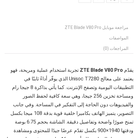
مراجعة موبايل ZTE Blade V80 Pro
المواصفات
المراجعات (0)
يقدّم
ZTE Blade V80 Pro
تجربة استخدام عملية ومريحة، فهو
يعتمد على معالج Unisoc T7280 الذي يوفّر أداءً ثابتًا في
التطبيقات اليومية وتصفح الإنترنت. كما يأتي بذاكرة 8 جيجا رام
ومساحة تخزين 256 جيجا، وهي سعة كافية لحفظ الصور
والفيديوهات دون الحاجة إلى التفكير في المساحة. وفي جانب
التصوير، يتميز الهاتف بكاميرا خلفية قوية بدقة 108 ميجا بكسل
تمنح صورًا واضحة وتفاصيل دقيقة. الشاشة بحجم 6.75 بوصة
ودقتها 1940×900 بكسل تقدّم عرضًا جيدًا للمحتوى ومشاهدة