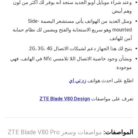
وعند شراء موبايل أوبو الجديد ستجد أنه يوفر لك أكثر من لون
وهم
أبيض
.
ومثل العديد من الهواتف يأتي مستشعر البصمة
Side-
mounted
وهو سريع الاستجابة والفتح ويضمن لك نظام حماية
آمن للهاتف.
يتيح لك هذا الجهاز دعم لشبكات الاتصال 2G، 3G، 4G.
وبشأن وجود خاصية الاتصال اللا تلامسي Nfc في الهاتف، فهي
موجودة.
اطلع على احدث هواتف
زد تي اي
تعرف على مواصفات
ZTE Blade V80 Design
المواصفات:
مواصفات وسعر ZTE Blade V80 Pro