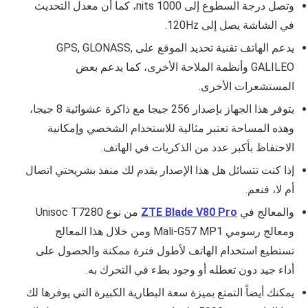
وتصل درجة السطوع إلى
1000 nits
، كما أن معدل التحديث
في الشاشة يصل إلى
120Hz
.
يدعم الهاتف تقنية تحديد الموقع على GPS, GLONASS,
GALILEO وأنظمة الملاحة الأخرى، كما يدعم بعض
المستشعرات الأخرى
.
يتوفر هذا الجهاز بإصدار 256 جيجا مع ذاكرة عشوائية 8 جيجا،
وهذه المساحة تعتبر مثالية للاستخدام الشخصي وإمكانية
الاحتفاظ بأكبر عدد من الذكريات في الهاتف.
إذا كنت تتسائل هل هذا الإصدار يقدم لك منفذ بشريحتي اتصال
أم لا، فنعم.
والمعالج في
ZTE Blade V80 Pro
من نوع Unisoc T7280
ومعالج رسومي
Mali-G57 MP1
ومن خلال هذا المعالج
تستطيع استخدام الهاتف لأطول فترة ممكنة والحصول على
أداء جيد دون تعطله أو وجود بطء في التحرك به.
يمكنك أيضاً التمتع بميزة سعة البطارية الكبيرة التي يوفرها لك