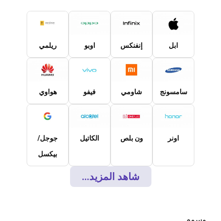
ابل
إنفنكس
اوبو
ريلمي
سامسونج
شاومي
فيفو
هواوي
اونر
ون بلص
الكاتيل
جوجل/
بيكسل
شاهد المزيد...
وسوم