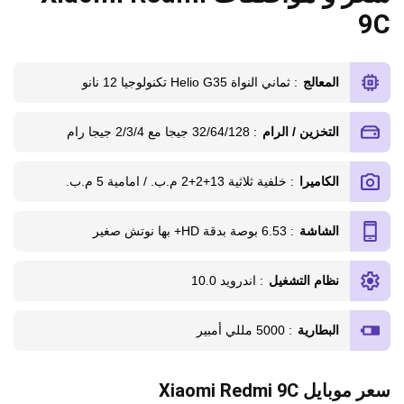
9C
المعالج
: ثماني النواة Helio G35 تكنولوجيا 12 نانو
التخزين / الرام
: 32/64/128 جيجا مع 2/3/4 جيجا رام
الكاميرا
: خلفية ثلاثية 13+2+2 م.ب. / امامية 5 م.ب.
الشاشة
: 6.53 بوصة بدقة HD+ بها نوتش صغير
نظام التشغيل
: اندرويد 10.0
البطارية
: 5000 مللي أمبير
سعر موبايل Xiaomi Redmi 9C