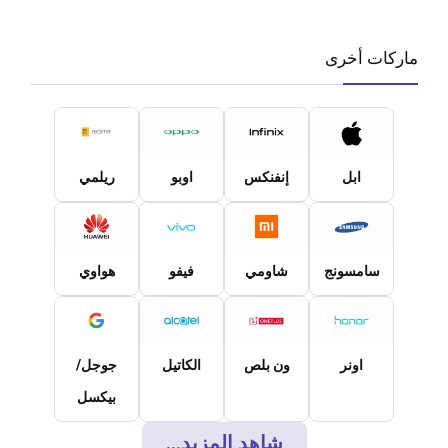
ماركات أخرى
ابل
إنفنكس
اوبو
ريلمي
سامسونج
شاومي
فيفو
هواوي
اونر
ون بلص
الكاتيل
جوجل/
بيكسل
شاهد المزيد...