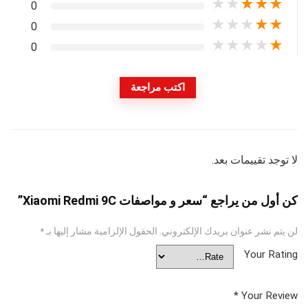
★
★
★
★
★
0
★
★
★
★
★
0
★
★
★
★
★
0
اكتب مراجعة
لا توجد تقييمات بعد.
كن أول من يراجع “سعر و مواصفات Xiaomi Redmi 9C”
لن يتم نشر عنوان بريدك الإلكتروني.
الحقول الإلزامية مشار إليها بـ
*
Your Rating
*
Your Review