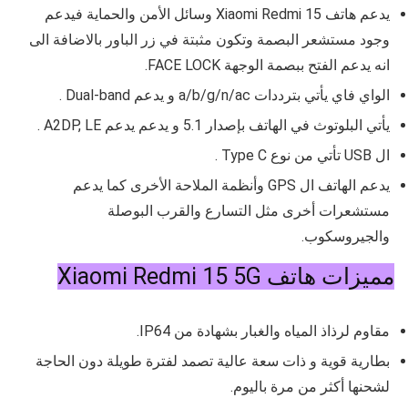
يدعم هات
ف Xiaomi Redmi 15
وسائل الأمن والحماية فيدعم
وجود مستشعر البصمة وتكون مثبتة في زر الباور بالاضافة الى
انه يدعم الفتح ببصمة الوجهة FACE LOCK.
الواي فاي يأتي بترددات a/b/g/n/ac و يدعم Dual-band .
يأتي البلوتوث في الهاتف بإصدار 5.1 و يدعم يدعم A2DP, LE .
ال USB تأتي من نوع Type C .
يدعم الهاتف ال GPS وأنظمة الملاحة الأخرى كما يدعم
مستشعرات أخرى مثل التسارع والقرب البوصلة
والجيروسكوب.
مميزات هاتف Xiaomi Redmi 15 5G
مقاوم لرذاذ المياه والغبار بشهادة من
IP64.
بطارية قوية و ذات سعة عالية تصمد لفترة طويلة دون الحاجة
لشحنها أكثر من مرة باليوم.