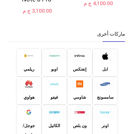
4,100.00
ج.م
3,100.00
ج.م
ماركات أخرى
ابل
إنفنكس
اوبو
ريلمي
سامسونج
شاومي
فيفو
هواوي
اونر
ون بلص
الكاتيل
جوجل/