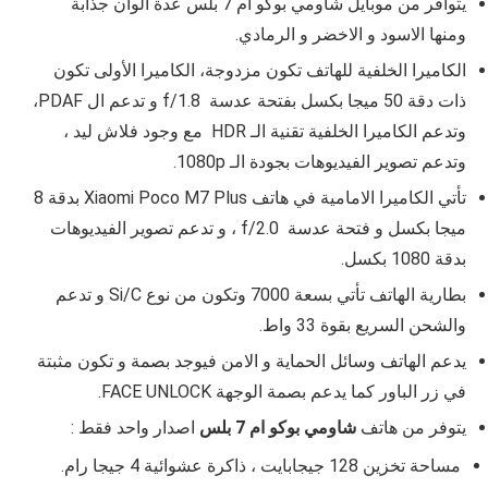
يتوافر من موبايل شاومي بوكو ام 7 بلس عدة الوان جذابة
ومنها الاسود و الاخضر و الرمادي.
الكاميرا الخلفية للهاتف تكون مزدوجة، الكاميرا الأولى تكون
ذات دقة 50 ميجا بكسل بفتحة عدسة f/1.8 و تدعم ال PDAF،
وتدعم الكاميرا الخلفية تقنية الـ HDR مع وجود فلاش ليد ،
وتدعم تصوير الفيديوهات بجودة الـ 1080p.
تأتي الكاميرا الامامية في هاتف
Xiaomi Poco M7 Plus
بدقة 8
ميجا بكسل و فتحة عدسة f/2.0 ، و تدعم
تصوير الفيديوهات
بدقة
1080 بكسل.
بطارية الهاتف
تأتي
بسعة 7000 وتكون من نوع Si/C و تدعم
والشحن السريع بقوة 33 واط.
يدعم الهاتف وسائل الحماية و الامن فيوجد بصمة و تكون مثبتة
في زر الباور كما يدعم
بصمة الوجهة FACE UNLOCK.
يتوفر من هاتف
شاومي بوكو ام 7 بلس
اصدار واحد فقط :
مساحة تخزين 128 جيجابايت ، ذاكرة عشوائية 4 جيجا رام.