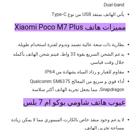
Dual-band.
يأتي الهاتف بمنفذ USB من نوع
Type-C
.
مميزات هاتف Xiaomi Poco M7 Plus
بطارية ذات سعة عالية تصمد وتدوم لفترة استخدام طويلة.
يدعم الشحن السريع بقوة 33 واط، فيتم شحن الهاتف بأكمله
خلال وقت قياسي.
مقاوم للغبار و رذاذ المياه بشهادة من IP64.
أداء قوي و سريع من المعالج
Qualcomm SM6375
Snapdragon، مما يجعل تجربة الهاتف أكثر سلاسة.
عيوب هاتف شاومي بوكو ام 7 بلس
لا يدعم وجود منفذ خاص بالكارت الميموري مما لا يمكن زيادة
مساحة تخزين الهاتف.