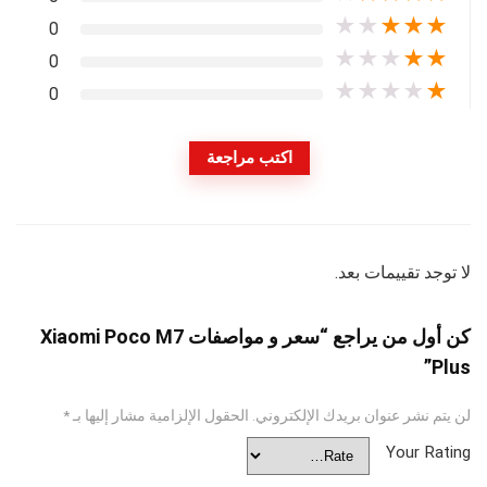
★
★
★
★
★
0
★
★
★
★
★
0
★
★
★
★
★
0
اكتب مراجعة
لا توجد تقييمات بعد.
كن أول من يراجع “سعر و مواصفات Xiaomi Poco M7
Plus”
لن يتم نشر عنوان بريدك الإلكتروني.
الحقول الإلزامية مشار إليها بـ
*
Your Rating