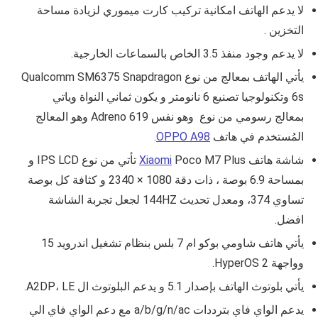
لا يدعم الهاتف امكانية تركيب كارت ميموري لزيادة مساحة
التخزين .
لا يدعم وجود منفذ 3.5 الخاص بالسماعات الخارجية.
يأتي الهاتف بمعالج من نوع
Qualcomm SM6375 Snapdragon
6s وتكنولوجيا تصنيع 6 نانومتر و يكون ثماني النواة وياتي
بمعالج رسومي من نوع وهو نفس Adreno 619 وهو المعالج
المُستخدم في هاتف
OPPO A98
.
شاشة هاتف
Poco M7 Plus
Xiaomi
تأتي من نوع
IPS LCD و
بمساحة 6.9 بوصة ، ذات دقة 1080 × 2340 و كثافة كل بوصة
تساوي 374، ومعدل تحديث 144HZ لجعل تجربة الشاشة
افضل.
يأتي هاتف شاومي بوكو ام 7 بلس بنظام تشغيل اندرويد 15
وواجهة HyperOS 2.
يأتي بلوتوث الهاتف بإصدار
5.1
و يدعم البلوتوث ال
A2DP، LE
.
يدعم الواي فاي بترددات
a/b/g/n/ac
مع دعم الواي فاي الي