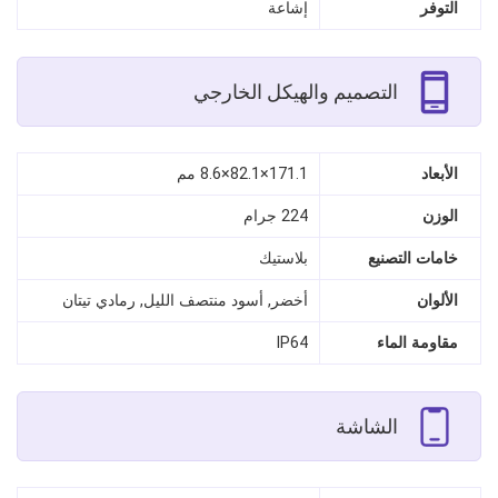
التوفر
إشاعة
التصميم والهيكل الخارجي
الأبعاد
171.1×82.1×8.6 مم
الوزن
224 جرام
خامات التصنيع
بلاستيك
الألوان
أخضر, أسود منتصف الليل, رمادي تيتان
مقاومة الماء
IP64
الشاشة