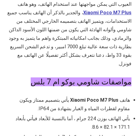
العيوب التي يمكن مواجهتها عند استخدام الهاتف، وهو هاتف
Xiaomi Poco M7 Plus
، والجدير بالذكر أن الهاتف يناسب جميع
الاستخدامات، ويتميز الهاتف بتصميمه الخارجي المختلف من
شاومي وألوانه الهادئة التي يكون من ضمنها اللون الأسود الداكن
والرمادي، وذلك بجانب امكانياته المبتكرة واهم ما يتميز به وجود
بطارية ذات سعة عالية تبلغ 7000 امبير، و تدعم الشحن السريع
بقوة 33 واط، دعنا نتعرف بشكل أكثر تفصيلًا عن الهاتف مع
فونزل.
مواصفات شاومي بوكو ام 7 بلس
هاتف
Xiaomi Poco M7 Plus
يأتي بتصميم ممتاز ويكون
مقاوم لقطرات المياه و الغبار بشهادة من
IP64
.
يأتي الهاتف بوزن
224 جرام ، أما بالنسبة للأبعاد فيأتي بأبعاد
171.1 × 82.1 × 8.6.