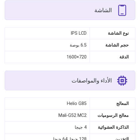
الشاشة
نوع الشاشة
IPS LCD
حجم الشاشة
6.5 بوصة
الدقة
720×1600
الأداء والمواصفات
المعالج
Helio G85
معالج الرسوميات
Mali-G52 MC2
الذاكرة العشوائية
4 جيجا
التخزين
128 جيجا, 64 جيجا