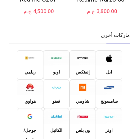
3,800.00
ج.م
4,500.00
ج.م
ماركات أخرى
ابل
إنفنكس
اوبو
ريلمي
سامسونج
شاومي
فيفو
هواوي
اونر
ون بلص
الكاتيل
جوجل/