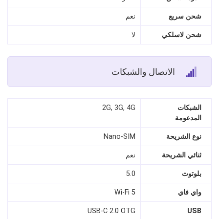
شحن سريع
نعم
شحن لاسلكي
لا
الاتصال والشبكات
الشبكات
2G, 3G, 4G
المدعومة
نوع الشريحة
Nano‑SIM
ثنائي الشريحة
نعم
بلوتوث
5.0
واي فاي
Wi‑Fi 5
USB‑C 2.0 OTG
USB