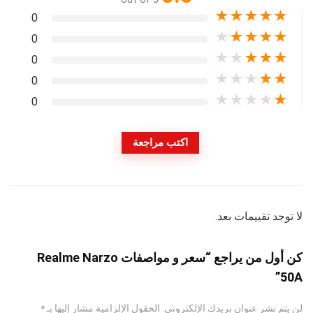
★
★
★
★
★
0
★
★
★
★
★
0
★
★
★
★
★
0
★
★
★
★
★
0
★
★
★
★
★
0
اكتب مراجعة
لا توجد تقييمات بعد.
كن أول من يراجع “سعر و مواصفات Realme Narzo
50A”
لن يتم نشر عنوان بريدك الإلكتروني.
الحقول الإلزامية مشار إليها بـ
*