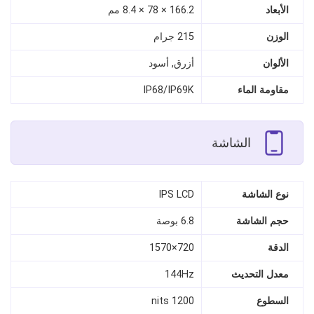
الأبعاد
166.2 × 78 × 8.4 مم
الوزن
215 جرام
الألوان
أزرق, أسود
مقاومة الماء
IP68/IP69K
الشاشة
نوع الشاشة
IPS LCD
حجم الشاشة
6.8 بوصة
الدقة
720×1570
معدل التحديث
144Hz
السطوع
1200 nits