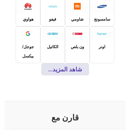
سامسونج
شاومي
فيفو
هواوي
اونر
ون بلص
الكاتيل
جوجل/
بيكسل
شاهد المزيد...
قارن مع