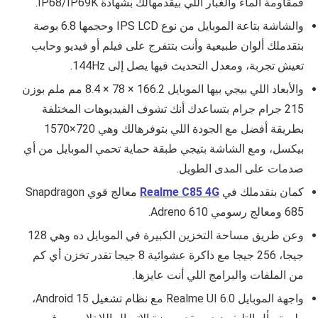
فمقاومة الماء والغبار اللي بيقدمهالك بشهادة
IP68/IP69K.
والشاشة بتاعة الموبايل من نوع IPS LCD وحجمها 6.8 بوصة
بتقدملك ألوان طبيعية وأنت بتتفرج على فيلم أو فيديو وحابب
تعيش تجربة، ومعدل التحديث فيها يصل إلى 144Hz.
والأبعاد اللي بيجي بيها الموبايل 166.2 × 78 × 8.4 مم ملم بوزن
215 جرام جرام بتساعدك أنك تشوف الفيديوهات المختلفة
بطريقة أفضل مع الجودة اللي بتوفرهالك وهي 720×1570
بيكسل، ومع الشاشة بتيجي طبقة حماية تحمي الموبايل من أي
صدمات على المدى الطويل.
كمان بنقدملك في
Realme C85 4G
معالج قوي Snapdragon
685 ومعالج رسومي Adreno 610.
وعن طريق مساحة التخزين الكبيرة في الموبايل ده وهي 128
جيجا، 256 جيجا مع ذاكرة عشوائية 8 جيجا تقدر تخزن أي كم
من الملفات والبرامج اللي أنت عايزها.
واجهة الموبايل Realme UI 6.0 مع نظام تشغيل Android 15،