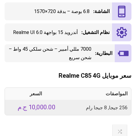
الشاشة:
6.8 بوصة – بدقة 720×1570
نظام التشغيل:
أندرويد 15 بواجهة Realme UI 6.0
7000 مللي أمبير – شحن سلكي 45 واط –
البطارية:
شحن سريع
سعر موبايل Realme C85 4G
المواصفات
السعر
10,000.00
ج.م
256 جيجا, 8 جيجا رام