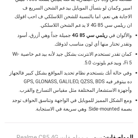
امبير وكمان لو بتسأل الموبايل بيدعم الشحن السريع ف
الاجابة هي نعم، اما بالنسبة للشحن اللاسلكي ف احب اقولك
ان ريلمي سي 85 4G لا يدعم الشحن اللاسلكي.
والألوان في
ريلمي سي 85 4G
جميلة جداً وهي أزرق، أسود
وتقدر تختار منها أي لون مناسب لذوقك.
كمان تقدر تستخدم الانترنت بشكل جيد لأنه بيدعم خاصية Wi-
Fi 5، وبيدعم بلوتوث 5.0.
وفي حالة أنك بتستخدم نظام تحديد المواقع بشكل كبير فالجهاز
ده بيتوفر فيه GPS, GLONASS, GALILEO, QZSS, BDS
وأجهزة الاستشعار المختلفة مثل مقياس التسارع والقرب.
ومع الشكل المميز للموبايل في الواجهة وتناسق الحواف توجد
بصمة Side-mounted. وهي سريعة في الاستجابة.
المواصفات:
سعر و مواصفات Realme C85 4G