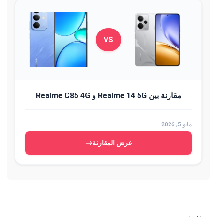
VS
مقارنة بين Realme 14 5G و Realme C85 4G
مايو 5, 2026
→
عرض المقارنة
وسم