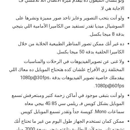
ولو بتسأل التليفون ده بيقدم ميزة الاتصال اللا تلامسي ف
الاجابة هي لا.
ولو أنت بتحب التصوير وعايز تاخد صور مميزة ونشرها على
السوشيال ميديا تقدر تستفيد من الكاميرا الأمامية اللي بتيجي
بدقة 8 ميجا بكسل.
ده غير أنك ممكن تصور المناظر الطبيعية الخلابة من خلال
الكاميرا الخلفية بدقة 50 ميجا بكسل.
ولا غنى عن تصويرالفيديوهات في الرحلات والمناسبات
المختلفة زي الأفراح علشان كده هتحتاج الموبايل ده معاك اللي
بيقدملك خاصية تصوير الفيديوهات بدقة 1080p@30fps،
1080p@60fps.
ولو أنت بتبقى موجود في أماكن زحمة كتير ومبتعرفش تسمع
الموبايل بشكل كويس فـ ريلمي سي 85 4G بيجي معاه
سماعات Mono. كويسة جداً وتقدر تسمع الموبايل كويس.
ممكن كمان تستخدم الجهاز طول اليوم من غير ما تحتاج أنك
تشحنه تاني وده لأن البطارية بتاعته بتيجي بسعة 7000 ميلي