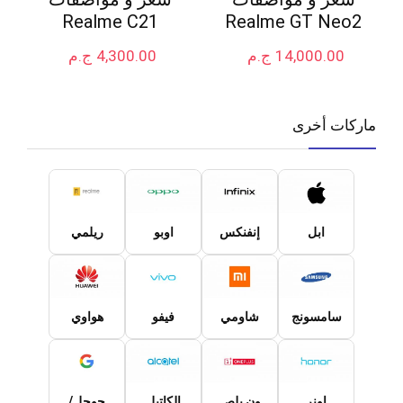
Realme C21
Realme GT Neo2
14,000.00
ج.م
4,300.00
ج.م
ماركات أخرى
ابل
إنفنكس
اوبو
ريلمي
سامسونج
شاومي
فيفو
هواوي
اونر
ون بلص
الكاتيل
جوجل/