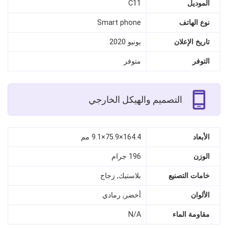
الموديل
C11
نوع الهاتف
Smart phone
تاريخ الإعلان
يونيو 2020
التوفر
متوفر
التصميم والهيكل الخارجي
الأبعاد
164.4×75.9×9.1 مم
الوزن
196 جرام
خامات التصنيع
بلاستيك, زجاج
الألوان
أخضر, رمادي
مقاومة الماء
N/A