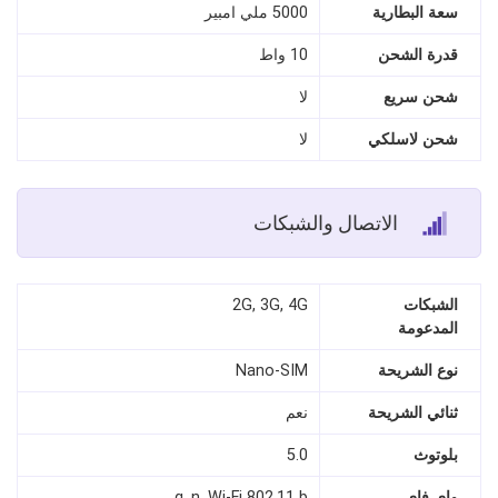
سعة البطارية
5000 ملي امبير
قدرة الشحن
10 واط
شحن سريع
لا
شحن لاسلكي
لا
الاتصال والشبكات
الشبكات
2G, 3G, 4G
المدعومة
نوع الشريحة
Nano‑SIM
ثنائي الشريحة
نعم
بلوتوث
5.0
واي فاي
g, n, Wi‑Fi 802.11 b