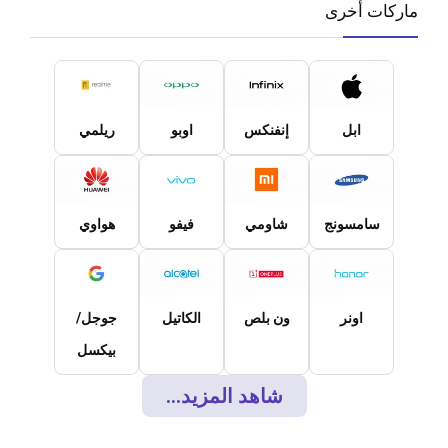
ماركات أخرى
ابل
إنفنكس
اوبو
ريلمي
سامسونج
شاومي
فيفو
هواوي
اونر
ون بلص
الكاتيل
جوجل/
بيكسل
شاهد المزيد...