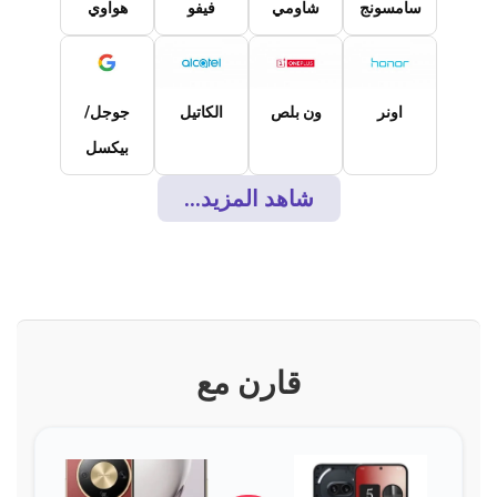
سامسونج
شاومي
فيفو
هواوي
اونر
ون بلص
الكاتيل
جوجل/
بيكسل
شاهد المزيد...
قارن مع