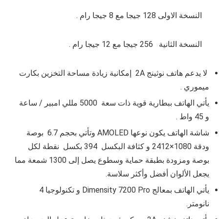
النسخة الاولى
128 جيجا مع 8 جيجا رام
.
النسخة الثانية
256 جيجا مع 12 جيجا رام
.
لا يدعم هاتف
نوثينج 2A
إمكانية زيادة مساحة التخزين بكارت
ميموري .
يأتي الهاتف ببطارية قوية ذات سعة
5000
مللي امبير / ساعة
و
45
واط .
شاشة الهاتف يكون نوعها
AMOLED
وتأتي بحجم
6.7
بوصة
ودقة
1080×2412
و كثافة البكسل
394 بكسل
نقطة لكل
بوصة ومزودة بطبقة حماية وسطوع يصل إلى 1300 شمعة مما
يجعل الألوان أفضل وأكثر سلاسة.
يأتي الهاتف بمعالج
Dimensity 7200 Pro
و تكنولوجيا 4
نانومتر.