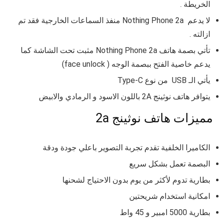
الخريطة .
لا يدعم
Nothing Phone 2a
منفذ السماعات الخارجية فقد تم
ازالته .
تأتي بصمة هاتف
Nothing Phone 2a
مثبت تحت الشاشة كما
يدعم خاصية الفتح ببصمة الوجه ( face unlock)
يأتي الـ USB
من نوع Type-C
يتوافر هاتف
نوثينج 2A
باللون الاسود و الرمادي والابيض
مميزات هاتف نوثينج 2a
الكاميرا الخلفية تقدم تجربة التصوير باعلي جودة ودقة
البصمة تعمل بشكل سريع
بطارية تدوم لأكثر من يوم بدون الاحتياج لشحنها
امكانية استخدام شريحتين
بطارية 5000 امبير و 45 واط