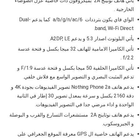
يأتي هاتف
نوثينج 2A
بميكروفون ذات خاصية عزل الضوضاء
الخارجية .
الواي فاي يكون بترددات
a/b/g/n/ac/6 كما يدعم
Dual-
band, Wi-Fi Direct.
يأتي البلوتوث اصدار
5.3
و يدعم
A2DP, LE
.
تأتي الكاميرا الامامية للهاتف
32
ميجا بكسل
و فتحة عدسة
.
f/2.2
تأتي الكاميرا الخلفية
50 ميجا بكسل و فتحة عدسة F/1.9 و
تدعم المثبت البصري و التصوير الواسع مع فلاش خلفي
.
يدعم هاتف
Nothing Phone 2a
تصوير الفيديوهات بجودة
4K
و
دقة
2160
بكسل
و سرعة بمعدل تصوير 30 إطار في الثانية
الواحدة و اداء مرضي جدا في التصوير الفيديوهات.
يدعم هاتف
نوثاينج 2A
مستشعرات التسارع والقرب و البوصلة
و
الجيروسكوب.
يدعم الهاتف خاصية ال GPS معرفة الموقع الجغرافي على