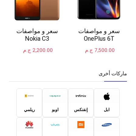
سعر و مواصفات
سعر و مواصفات
Nokia C3
OnePlus 6T
7,500.00
ج.م
2,200.00
ج.م
ماركات أخرى
ابل
إنفنكس
اوبو
ريلمي