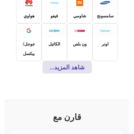
سامسونج
شاومي
فيفو
هواوي
اونر
ون بلص
الكاتيل
جوجل/
بيكسل
شاهد المزيد...
قارن مع