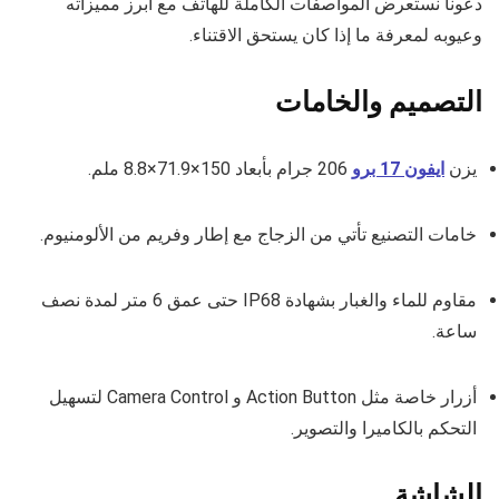
دعونا نستعرض المواصفات الكاملة للهاتف مع أبرز مميزاته
وعيوبه لمعرفة ما إذا كان يستحق الاقتناء.
التصميم والخامات
يزن
ايفون 17 برو
206 جرام بأبعاد 150×71.9×8.8 ملم.
خامات التصنيع تأتي من الزجاج مع إطار وفريم من الألومنيوم.
مقاوم للماء والغبار بشهادة IP68 حتى عمق 6 متر لمدة نصف
ساعة.
أزرار خاصة مثل Action Button و Camera Control لتسهيل
التحكم بالكاميرا والتصوير.
الشاشة