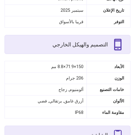
تاريخ الإعلان
سبتمبر 2025
التوفر
قريبا بالأسواق
التصميم والهيكل الخارجي
الأبعاد
150×71.9×8.8 مم
الوزن
206 جرام
خامات التصنيع
ألومنيوم, زجاج
الألوان
أزرق غامق, برتقالي, فضي
مقاومة الماء
IP68