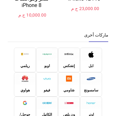
iPhone 8
23,000.00
ج.م
10,000.00
ج.م
ماركات أخرى
ابل
إنفنكس
اوبو
ريلمي
سامسونج
شاومي
فيفو
هواوي
اونر
ون بلص
الكاتيل
جوجل/