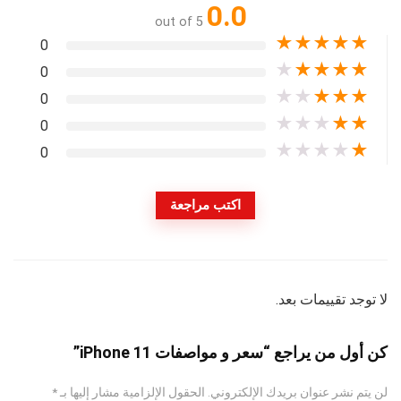
0.0
out of 5
★
★
★
★
★
0
★
★
★
★
★
0
★
★
★
★
★
0
★
★
★
★
★
0
★
★
★
★
★
0
اكتب مراجعة
لا توجد تقييمات بعد.
كن أول من يراجع “سعر و مواصفات iPhone 11”
لن يتم نشر عنوان بريدك الإلكتروني.
الحقول الإلزامية مشار إليها بـ
*