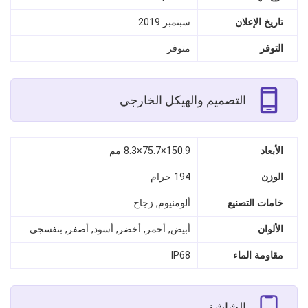
تاريخ الإعلان
سبتمبر 2019
التوفر
متوفر
التصميم والهيكل الخارجي
الأبعاد
150.9×75.7×8.3 مم
الوزن
194 جرام
خامات التصنيع
ألومنيوم, زجاج
الألوان
أبيض, أحمر, أخضر, أسود, أصفر, بنفسجي
مقاومة الماء
IP68
الشاشة