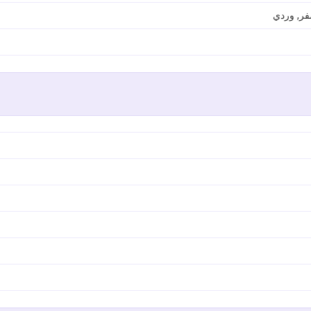
فر, وردي