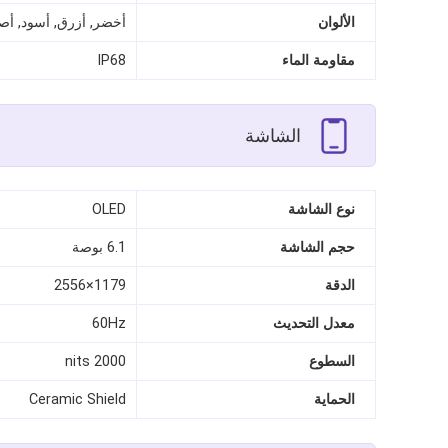
الألوان
أخضر, أزرق, أسود, أص
مقاومة الماء
IP68
الشاشة
نوع الشاشة
OLED
حجم الشاشة
6.1 بوصة
الدقة
1179×2556
معدل التحديث
60Hz
السطوع
2000 nits
الحماية
Ceramic Shield