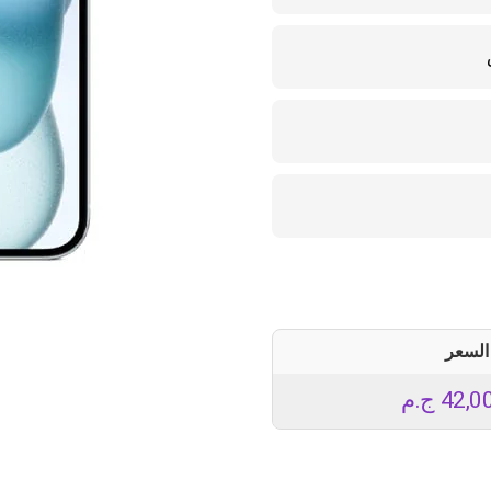
السعر
42,0
ج.م