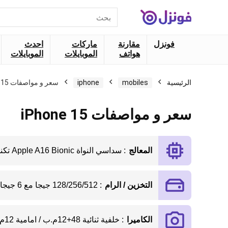
البحث
عن:
فونزل
مقارنة
ماركات
احدث
هواتف
الموبايلات
الموبايلات
الرئيسية
mobiles
iphone
سعر و مواصفات iPhone 15
سعر و مواصفات iPhone 15
المعالج
: سداسي النواة Apple A16 Bionic تكنولوجيا 4 نانو
التخزين / الرام
: 128/256/512 جيجا مع 6 جيجا رام
الكاميرا
: خلفية ثنائية 48+12م.ب / امامية 12م.ب+SL 3D