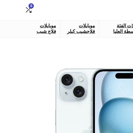
0
ات الفئة
موبايلات
موبايلات
طة العليا
فلاجشيب كيلر
فلاج شيب