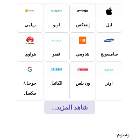
ابل
إنفنكس
اوبو
ريلمي
سامسونج
شاومي
فيفو
هواوي
اونر
ون بلص
الكاتيل
جوجل/
بيكسل
شاهد المزيد...
وسوم