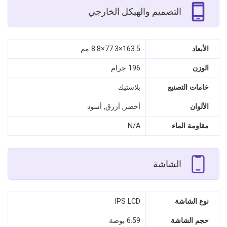
التصميم والهيكل الخارجي
الأبعاد
163.5×77.3×8.8 مم
الوزن
196 جرام
خامات التصنيع
بلاستيك
الألوان
أخضر, أزرق, أسود
مقاومة الماء
N/A
الشاشة
نوع الشاشة
IPS LCD
حجم الشاشة
6.59 بوصة