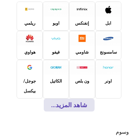
ابل
إنفنكس
اوبو
ريلمي
سامسونج
شاومي
فيفو
هواوي
اونر
ون بلص
الكاتيل
جوجل/
بيكسل
شاهد المزيد...
وسوم