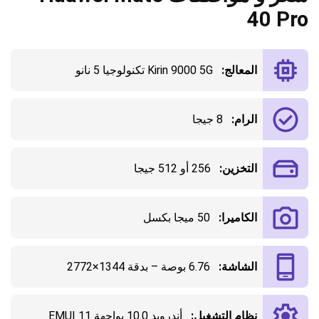
40 Pro
المعالج:
Kirin 9000 5G تكنولوجيا 5 نانو
الرام:
8 جيجا
التخزين:
256 أو 512 جيجا
الكاميرا:
50 ميجا بكسل
الشاشة:
6.76 بوصة – بدقة 1344×2772
نظام التشغيل:
أندرويد 10.0 بواجهة EMUI 11