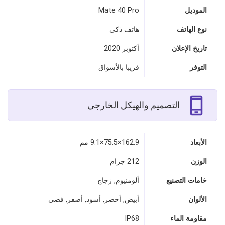
الموديل
Mate 40 Pro
نوع الهاتف
هاتف ذكي
تاريخ الإعلان
أكتوبر 2020
التوفر
قريبا بالأسواق
التصميم والهيكل الخارجي
الأبعاد
162.9×75.5×9.1 مم
الوزن
212 جرام
خامات التصنيع
ألومنيوم, زجاج
الألوان
أبيض, أخضر, أسود, أصفر, فضي
مقاومة الماء
IP68