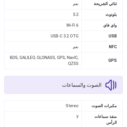
ثنائي الشريحة
نعم
بلوتوث
5.2
واي فاي
Wi‑Fi 6
USB-C 3.2 OTG
USB
NFC
نعم
BDS, GALILEO, GLONASS, GPS, NavIC,
GPS
QZSS
الصوت والسماعات
مكبرات الصوت
Stereo
منفذ سماعات
لا
الرأس