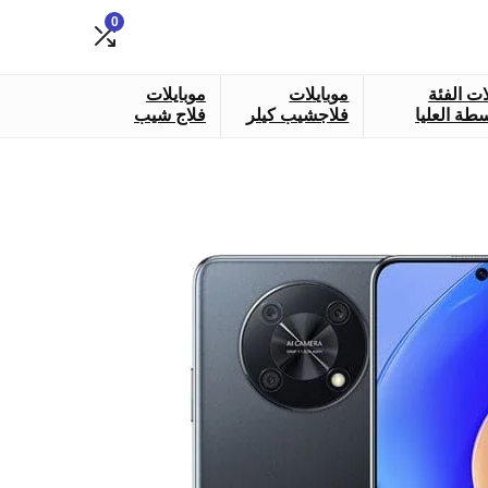
0
ات الفئة
موبايلات
موبايلات
طة العليا
فلاجشيب كيلر
فلاج شيب