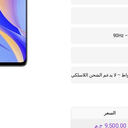
السعر
9,500.00
ج.م