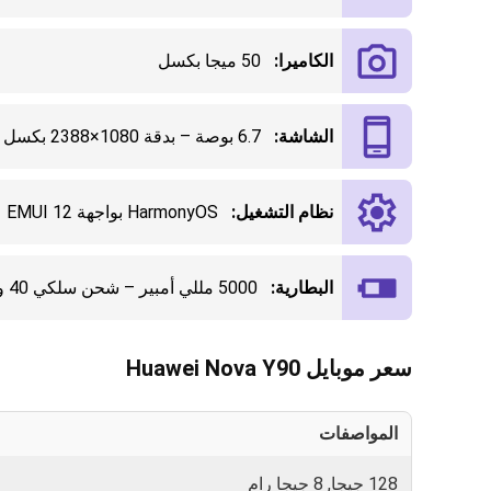
الكاميرا:
50 ميجا بكسل
الشاشة:
6.7 بوصة – بدقة 1080×2388 بكسل – 90Hz
نظام التشغيل:
HarmonyOS بواجهة EMUI 12
البطارية:
5000 مللي أمبير – شحن سلكي 40 واط – لا يدعم الشحن اللاسلكي
سعر موبايل Huawei Nova Y90
المواصفات
128 جيجا, 8 جيجا رام