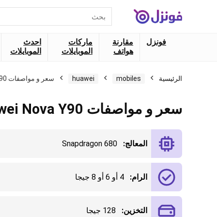
البحث
عن:
فونزل
مقارنة
ماركات
احدث
هواتف
الموبايلات
الموبايلات
الرئيسية
mobiles
huawei
سعر و مواصفات Huawei Nova Y90
سعر و مواصفات Huawei Nova Y90
المعالج:
Snapdragon 680
الرام:
4 أو 6 أو 8 جيجا
التخزين:
128 جيجا