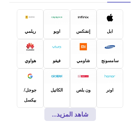
ابل
إنفنكس
اوبو
ريلمي
سامسونج
شاومي
فيفو
هواوي
اونر
ون بلص
الكاتيل
جوجل/
بيكسل
شاهد المزيد...