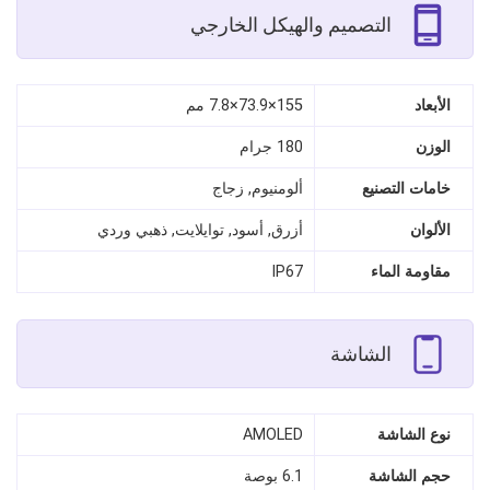
التصميم والهيكل الخارجي
الأبعاد
155×73.9×7.8 مم
الوزن
180 جرام
خامات التصنيع
ألومنيوم, زجاج
الألوان
أزرق, أسود, توايلايت, ذهبي وردي
مقاومة الماء
IP67
الشاشة
نوع الشاشة
AMOLED
حجم الشاشة
6.1 بوصة