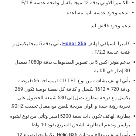
الكاميرا الاولي بدقة 13 ميجا بكسل وفتحة عدسة F/1.8 .
تدعم وجود عدسة ثانية مساعدة.
تدعم وجود فلاش ليد.
كاميرا السيلفي لهاتف
Honor X5b
تأتي بدقة 5 ميجا بكسل و
فتحة عدسة
F/2.2
.
يدعم
هونر اكس 5 بي تصوير الفيديوهات بدقة
1080p بمعدل
30 إطار في الثانية .
يأتي الهاتف بشاشة من نوع
LCD TFT
بمساحة
6.56
بوصة
ودقة
720 × 1612
بكسل و كثافة كل نقطة بوصة تكون
269
بكسل مع درجة سطوع تصل إلى 530 شمعة للحصول على
تجربة رؤية جيدة و الوان مريحة للعين مع معدل تحديث 90HZ.
بطارية الهاتف تكون ذات سعة
5200
امبير وتأتي من نوع
ليثيوم
بوليمر
وتدعم البطارية الشحن السريع بقوة 10 واط.
يأتي الهاتف بمعالج
ميدياتك Helio G36
بتكنولوجيا تصنيع 12