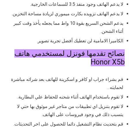
لا يدعم الهاتف وجود منفذ 3.5 للسماعات الخارجية.
لا يدعم الهاتف تزويده بكارت ميموري لزيادة مساحة التخزين.
يدعم الشحن السريع بقوة 10 واط مما يجعله يأخذ وقت كبير
أثناء الشحن.
الكاميرا الامامية لن تعطيك أفضل تجربة تصوير.
نصائح تقدمها فونزل لمستخدمي هاتف
Honor X5b
قم بشراء جراب او كافر و اسكرينة للهاتف بعد شرائه مباشرة
لحمايته .
لا تقوم باستخدام الهاتف أثناء شحنه للحفاظ علي البطارية.
لا تقوم بتنزيل اي تطبيقات من متاجر غير موثوق بها حتي لا
يتسبب ذلك في وجود فيروسات على الهاتف.
قم بتحديث نظام التشغيل دائما للحصول على اخر التحديثات.