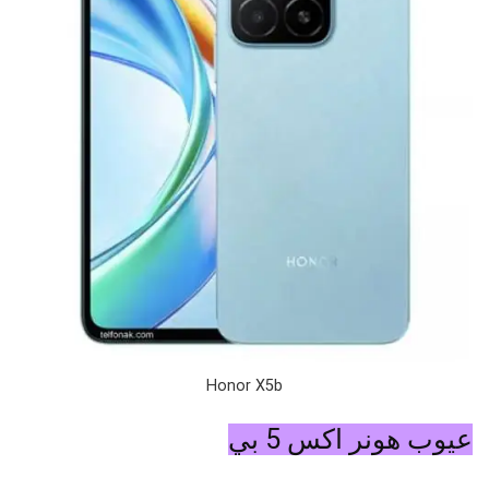
Honor X5b
عيوب هونر اكس 5 بي