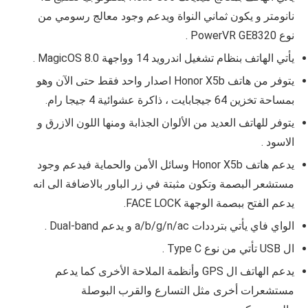
نانومتر و يكون ثماني النواة ويدعم وجود معالج رسومي من
نوع
PowerVR GE8320
.
يأتي الهاتف بنظام تشغيل اندرويد 14 وواجهة
MagicOS 8.0
.
يتوفر من هاتف
Honor X5b اصدار واحد فقط حتى الآن وهو
بمساحة تخزين 64 جيجابايت ، ذاكرة عشوائية 4 جيجا رام.
يتوفر للهاتف العديد من الألوان الجذابة ومنها اللون الازرق و
الاسود .
يدعم هات
ف Honor X5b
وسائل الأمن والحماية فيدعم وجود
مستشعر البصمة وتكون مثبتة في زر الباور بالاضافة الى انه
يدعم الفتح ببصمة الوجهة FACE LOCK.
الواي فاي يأتي بترددات a/b/g/n/ac و يدعم Dual-band .
ال USB تأتي من نوع Type C .
يدعم الهاتف ال GPS وأنظمة الملاحة الأخرى كما يدعم
مستشعرات أخرى مثل التسارع والقرب البوصلة