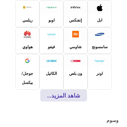
ابل
إنفنكس
اوبو
ريلمي
سامسونج
شاومي
فيفو
هواوي
اونر
ون بلص
الكاتيل
جوجل/
بيكسل
شاهد المزيد...
وسوم