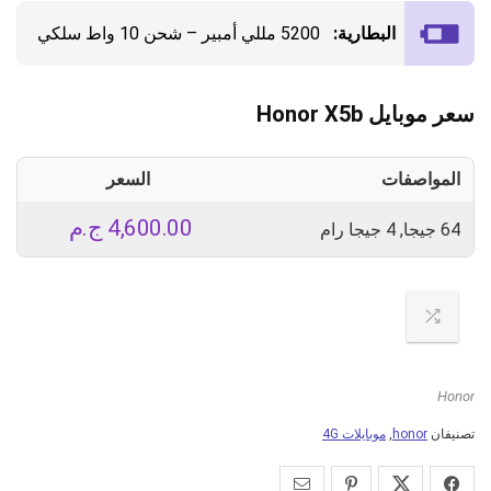
البطارية:
5200 مللي أمبير – شحن 10 واط سلكي
سعر موبايل Honor X5b
المواصفات
السعر
4,600.00
ج.م
64 جيجا, 4 جيجا رام
Honor
تصنيفان
honor
,
موبايلات 4G