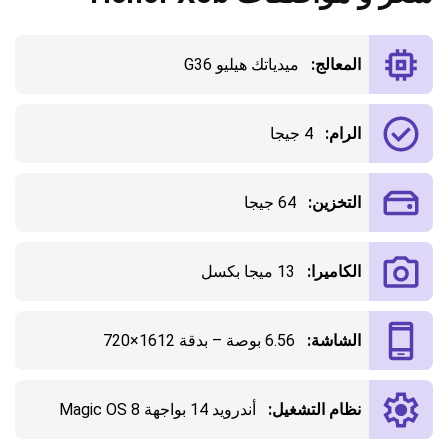
المعالج:
ميدياتك هيليو G36
الرام:
4 جيجا
التخزين:
64 جيجا
الكاميرا:
13 ميجا بكسل
الشاشة:
6.56 بوصة – بدقة 1612×720
نظام التشغيل:
أندرويد 14 بواجهة Magic OS 8