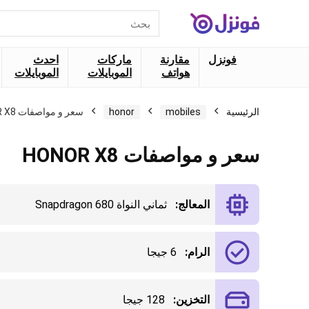
البحث
عن:
فونزل
مقارنة
ماركات
احدث
هواتف
الموبايلات
الموبايلات
الرئيسية
mobiles
honor
سعر و مواصفات HONOR X8
سعر و مواصفات HONOR X8
المعالج:
ثماني النواة Snapdragon 680
الرام:
6 جيجا
التخزين:
128 جيجا