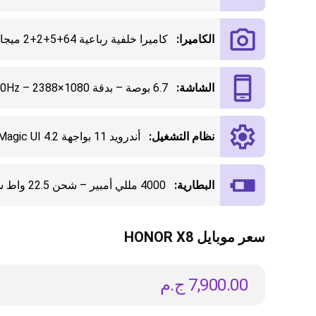
الكاميرا:
كاميرا خلفية رباعية 64+5+2+2 ميجا بكسل، أمامية 16 ميجا بكسل
الشاشة:
6.7 بوصة – بدقة 1080×2388 – 90Hz
نظام التشغيل:
أندرويد 11 بواجهة Magic UI 4.2
البطارية:
4000 مللي أمبير – شحن 22.5 واط سلكي سريع
سعر موبايل HONOR X8
7,900.00
ج.م