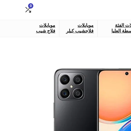
0
ات الفئة
موبايلات
موبايلات
طة العليا
فلاجشيب كيلر
فلاج شيب