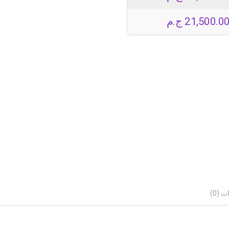
21,500.0
ج.م
 (0)