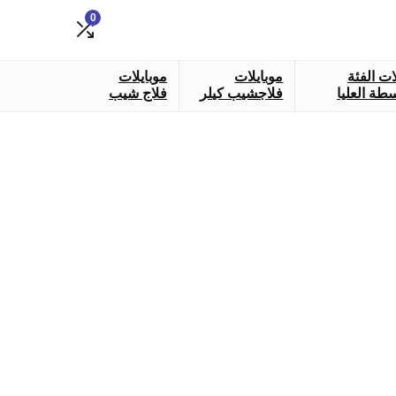
0
ات الفئة
موبايلات
موبايلات
طة العليا
فلاجشيب كيلر
فلاج شيب