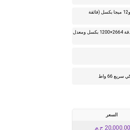
كاميرا خلفية 200 ميجا بكسل (رئيسية) و12 ميجا بكسل (فائقة
شاشة AMOLED بحجم 6.55 بوصة – بدقة 2664×1200 بكسل ومعدل
السعر
20,000.0
ج.م