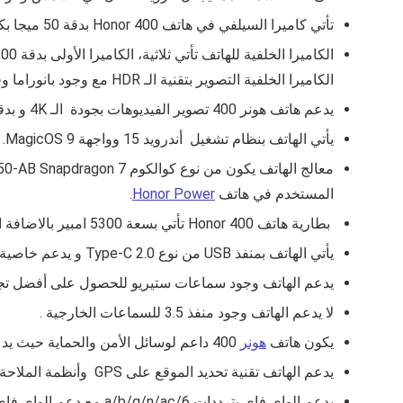
تأتي كاميرا السيلفي في هاتف
Honor 400
بدقة 50 ميجا بكسل وفتحة عدسة
الكاميرا الخلفية للهاتف تأتي ثلاثية، الكاميرا الأولى بدقة 200 ميجابكسل وتدعم المثبت البصري OIS و ال PDAF، الكاميرا الثانية تأتي بدقة 12 ميجابكسل وفتحة عدسة
الكاميرا الخلفية التصوير بتقنية الـ HDR مع وجود بانوراما وفلاش من نوع ليد.
يدعم هاتف هونر 400 تصوير الفيديوهات بجودة الـ 4K و بدقة 1080 بكسل و يدعم الـ OIS.
يأتي الهاتف بنظام تشغيل أندرويد 15 وواجهة
MagicOS 9
.
معالج الهاتف يكون من نوع
كوالكوم SM7550-AB Snapdragon 7
المستخدم في هاتف
Honor Power
.
بطارية هاتف
Honor 400
تأتي بسعة 5300 امبير بالاضافة الى انها تدعم الشحن السريع بقوة 66 واط مع دعمها للشحن العكسي بقوة 5 واط.
يأتي الهاتف بمنفذ USB من نوع
Type-C 2.0 و يدعم خاصية OTG .
يدعم الهاتف وجود سماعات ستيريو للحصول على أفضل ت
لا يدعم الهاتف وجود منفذ 3.5 للسماعات الخارجية .
يكون هاتف
هونر
400 داعم لوسائل الأمن والحماية حيث يدعم وجود البصمة وتكون مثبتة اسفل الشاشة كما يدعم بصمة الوجهة FACE UNLOCK.
يدعم الهاتف تقنية تحديد الموقع على GPS وأنظمة الملاحة الأخرى ، كما يدعم بعض المستشعرات الأخرى مثل
يدعم الواي فاي بترددات
a/b/g/n/ac/6
مع دعم الواي فاي الي band