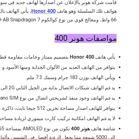
هواتف تلك السلسلة وهو هاتف
Honor 400
66 واط، ومعالج قوي من نوع كوالكوم
-AB Snapdragon 7
مواصفات هونر 400
يأتي هاتف
Honor 400
بتصميم ممتاز وخامات مقاومة قطرا
يتوافر من الهاتف العديد من الألوان الجذابة ومنها الأسود و 
ويأتي الهاتف بوزن
183
جرام وسمك
7.3
ملم.
يدعم الهاتف شبكات الاتصال بداية من الجيل الثاني 2G الى الجيل الخامس 5G.
يدعم الهاتف وجود منفذ لشريحتي اتصال من نوع Nano SIM .
يتوافر للهاتف اصدار مساحة تخزين 512 جيجا بايت، ذاكرة عشوائية 16 جيجا رام.
لا يدعم الهاتف امكانية تركيب كارت ميموري لزيادة مساحة 
شاشة هاتف
هونر 400
تكون من نوع
AMOLED
بمساحة
55
الى 5000 شمعة مما يجعل الرؤية أفضل في الشمس وألوان الشاشة واضحة ومريحة للعين.