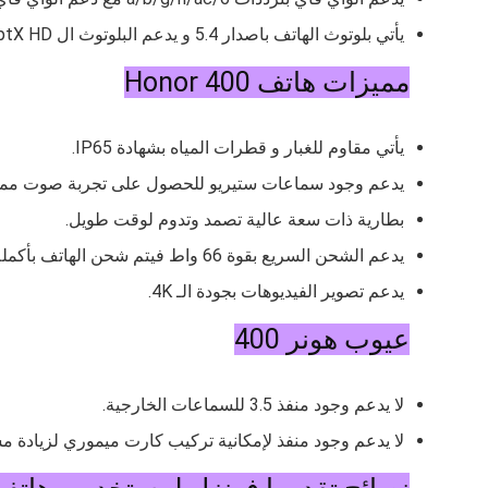
يأتي بلوتوث الهاتف باصدار 5.4 و يدعم البلوتوث ال
ptX HD
مميزات هاتف Honor 400
يأتي مقاوم للغبار و قطرات المياه بشهادة
IP65.
يدعم وجود سماعات ستيريو للحصول على تجربة صوت ممي
بطارية ذات سعة عالية تصمد وتدوم لوقت طويل.
يدعم الشحن السريع بقوة 66 واط فيتم شحن الهاتف بأكمله في وقت قياسي.
يدعم تصوير الفيديوهات بجودة الـ 4K.
عيوب هونر 400
لا يدعم وجود منفذ 3.5 للسماعات الخارجية.
لا يدعم وجود منفذ لإمكانية تركيب كارت ميموري لزيادة م