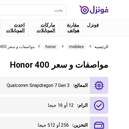
البحث
عن:
فونزل
مقارنة
ماركات
احدث
هواتف
الموبايلات
الموبايلات
الرئيسية
mobiles
honor
مواصفات و سعر Honor 400
مواصفات و سعر Honor 400
المعالج:
Qualcomm Snapdragon 7 Gen 3
الرام:
12 أو 16 جيجا
التخزين:
256 أو 512 جيجا