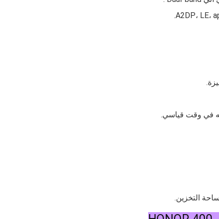
.
A2DP، LE، a
زة.
ساحة التخزين.