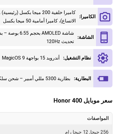
الكاميرا:
الاتساع)، كاميرا أمامية 50 ميجا بكسل
الشاشة:
تحديث 120Hz
نظام التشغيل:
أندرويد 15 بواجهة MagicOS 9
البطارية:
بطارية 5300 مللي أمبير – شحن سلكي سريع 66 واط
سعر موبايل Honor 400
المواصفات
0
256 جيجا, 12 جيجا رام