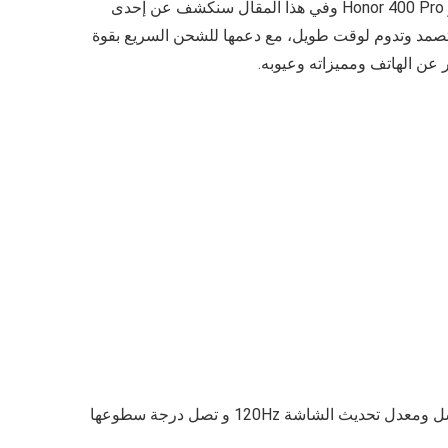
قامت شركة هونر بالإعلان عن اصدارها لهاتف جديد في سوق الموبايلات، فقد قامت هونر بإصدار سلسلة جديدة وهي Honor 400 و Honor 400 Pro وفي هذا المقال سنكشف عن إحدى
العديد من الإمكانيات المتميزة ومنها بطارية ذات سعة عالية 5300 امبير تصمد وتدوم لوقت طويل، مع دعمها للشحن السريع بقوة
عن الهاتف ومميزاته وعيوبه.
بكسل ومعدل تحديث الشاشة 120Hz و تصل درجة سطوعها