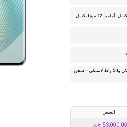
5100 مللي أمبير – شحن 66 واط سلكي و50 واط لاسلكي – شحن
السعر
53,000.0
ج.م