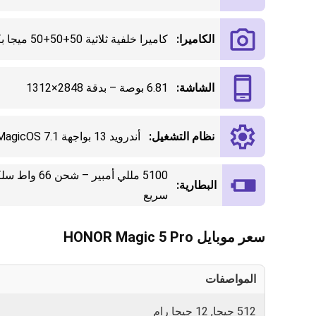
الكاميرا:
كاميرا خلفية ثلاثية 50+50+50 ميجا بكسل، أمامية 12 ميجا بكسل
الشاشة:
6.81 بوصة – بدقة 2848×1312
نظام التشغيل:
أندرويد 13 بواجهة MagicOS 7.1
البطارية:
سريع
سعر موبايل HONOR Magic 5 Pro
المواصفات
0
512 جيجا, 12 جيجا رام