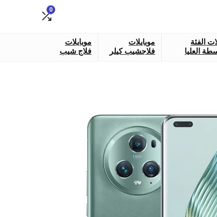
0
ات الفئة
موبايلات
موبايلات
طة العليا
فلاجشيب كيلر
فلاج شيب