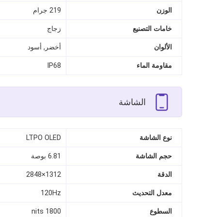
الوزن
219 جرام
خامات التصنيع
زجاج
الألوان
أخضر, أسود
مقاومة الماء
IP68
الشاشة
نوع الشاشة
LTPO OLED
حجم الشاشة
6.81 بوصة
الدقة
1312×2848
معدل التحديث
120Hz
السطوع
1800 nits