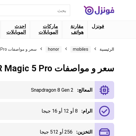
البحث
عن:
فونزل
مقارنة
ماركات
احدث
هواتف
الموبايلات
الموبايلات
الرئيسية
mobiles
honor
سعر و مواصفات HONOR Magic 5 Pro
سعر و مواصفات HONOR Magic 5 Pro
المعالج:
Snapdragon 8 Gen 2
الرام:
8 أو 12 أو 16 جيجا
التخزين:
256 أو 512 جيجا