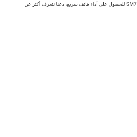
كوالكوم SM7550-AB Snapdragon للحصول على أداء هاتف سريع، دعنا نتعرف أكثر عن