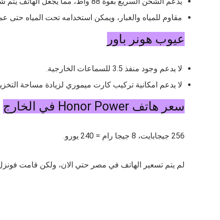
يدعم الشحن السريع بقوة 88 واط، مما يجعل الهاتف يتم شحنه في وقت قصير.
مقاوم للمياه والغبار، ويمكن استخدامه تحت المياه حتى عمق 50 م
عيوب هونر باور
لا يدعم وجود منفذ 3.5 للسماعات الخارجية.
لا يدعم امكانية تركيب كارت ميموري لزيادة مساحة التخزي
سعر هاتف Honor Power في الخارج
256 جيجابايت، 8 جيجا رام = 240 يورو.
لم يتم تسعير الهاتف في مصر حتي الان، ولكن قامت فونزل ب