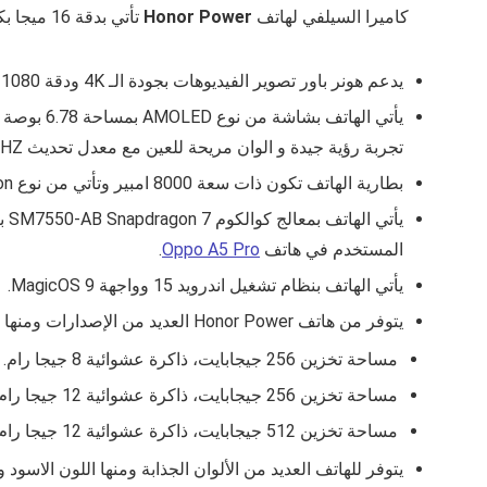
كاميرا السيلفي لهاتف
Honor Power
تأتي بدقة 16 ميجا بكسل و فتحة عدسة
يدعم هونر باور تصوير الفيديوهات بجودة الـ 4K ودقة 1080 بكسل.
يأتي الهاتف بشاشة من نوع
AMOLED
بمساحة
6.78
بوصة 
تجربة رؤية جيدة و الوان مريحة للعين مع معدل تحديث 120HZ.
بطارية الهاتف تكون ذات سعة 8000 امبير وتأتي من نوع
on
يأتي الهاتف بمعالج
كوالكوم SM7550-AB Snapdragon 7
بتكنول
المستخدم في هاتف
Oppo A5 Pro
.
يأتي الهاتف بنظام تشغيل اندرويد 15 وواجهة
MagicOS 9
.
يتوفر من هاتف Honor Power العديد من الإصدارات ومنها :
مساحة تخزين 256 جيجابايت، ذاكرة عشوائية 8 جيجا رام.
مساحة تخزين 256 جيجابايت، ذاكرة عشوائية 12 جيجا رام.
مساحة تخزين 512 جيجابايت، ذاكرة عشوائية 12 جيجا رام.
يتوفر للهاتف العديد من الألوان الجذابة ومنها اللون الاسود و