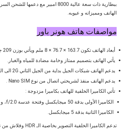
ببطارية ذات سعة عالية 8000 امبير مع دعمها للشحن السريع بقوة 66 واط، مع معالج قوي من نوع
الهاتف ومميزاته و عيوبه.
مواصفات هاتف هونر باور
أبعاد الهاتف تكون
163.7 × 76.7 × 8
ملم ويأتي بوزن
209
جر
يأتي الهاتف بتصميم ممتاز وخامة مضادة للمياه والغبار.
يدعم الهاتف شبكات الجيل بداية من الجيل الثاني 2G الى الجيل الخامس 5G.
يدعم الهاتف منفذ لشريحتي اتصال من نوع Nano SIM .
تأتي الكاميرا الخلفية للهاتف بكاميرا مزدوجة :
الكاميرا الأولى بدقة 50 ميجابكسل وفتحة عدسة
f/2.0
، و ت
الكاميرا الثانية بدقة 5 ميجابكسل.
تدعم الكاميرا الخلفية التصوير بخاصية الـ HDR وفلاش من نوع ليد.