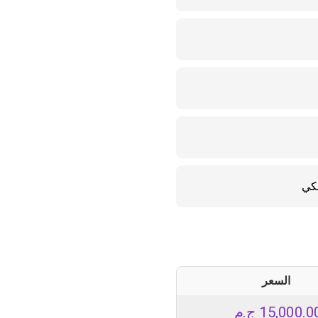
السعر
15,000.0
ج.م